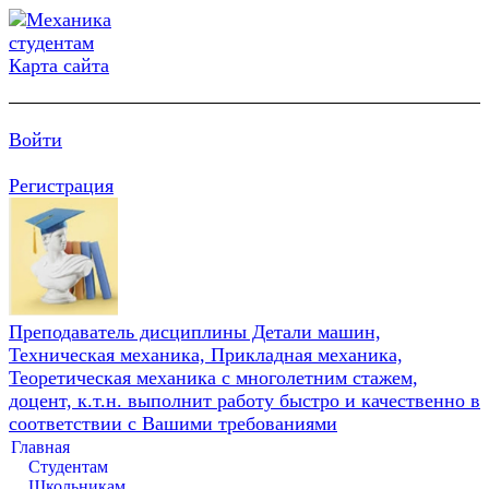
Карта сайта
Войти
Регистрация
Преподаватель дисциплины Детали машин,
Техническая механика, Прикладная механика,
Теоретическая механика с многолетним стажем,
доцент, к.т.н. выполнит работу быстро и качественно в
соответствии с Вашими требованиями
Главная
Студентам
Школьникам