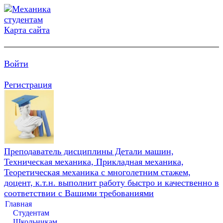
Карта сайта
Войти
Регистрация
Преподаватель дисциплины Детали машин,
Техническая механика, Прикладная механика,
Теоретическая механика с многолетним стажем,
доцент, к.т.н. выполнит работу быстро и качественно в
соответствии с Вашими требованиями
Главная
Студентам
Школьникам