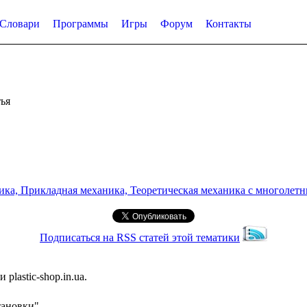
Словари
Программы
Игры
Форум
Контакты
ья
а, Прикладная механика, Теоретическая механика с многолетним
Подписаться на RSS статей этой тематики
lastic-shop.in.ua.
тановки"