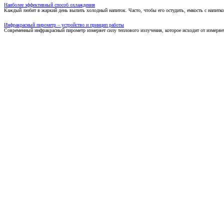
Наиболее эффективный способ охлаждения
Каждый любит в жаркий день выпить холодный напиток. Часто, чтобы его остудить, емкость с напитко
Инфракрасный пирометр – устройство и принцип работы
Современный инфракрасный пирометр измеряет силу теплового излучения, которое исходит от измеряем