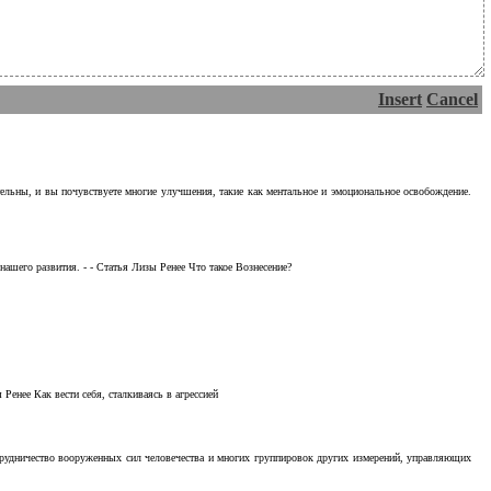
Insert
Cancel
тельны, и вы почувствуете многие улучшения, такие как ментальное и эмоциональное освобождение.
ашего развития. - - Статья Лизы Ренее Что такое Вознесение?
Ренее Как вести себя, сталкиваясь в агрессией
отрудничество вооруженных сил человечества и многих группировок других измерений, управляющих