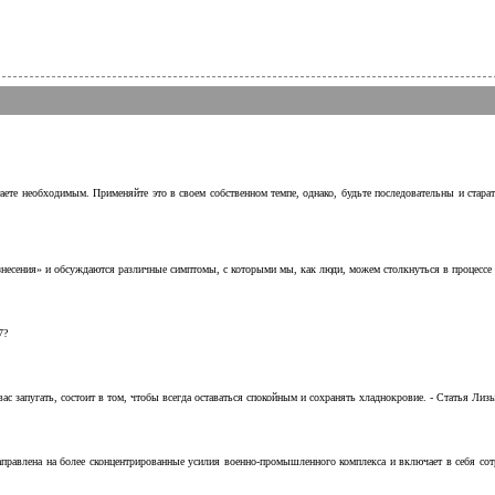
аете необходимым. Применяйте это в своем собственном темпе, однако, будьте последовательны и стара
несения» и обсуждаются различные симптомы, с которыми мы, как люди, можем столкнуться в процессе н
7?
с запугать, состоит в том, чтобы всегда оставаться спокойным и сохранять хладнокровие. - Статья Лизы 
аправлена на более сконцентрированные усилия военно-промышленного комплекса и включает в себя с