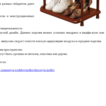
ия разных габаритов дают
соты и конструкционных
ункциональность.
янутый дизайн. Данные изделия можно успешно внедрять в шкафы-купе или
К минусам следует отнести плохую циркуляцию воздуха в середине изделия.
ив пространство.
т быть сделаны из металла, пластика или дерева.
n.ua.
a-xraneniya-veshhej/polki/obuvnyie-polki/