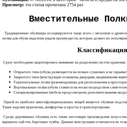
Просмотр:
эта статья прочитана 2754 раз
Вместительные Полк
Традиционные обувницы ассоциируются чаще всего с металлом и древесны
полки для обуви наделены рядом преимуществ, которые делают их популярн
Классификация
Сразу необходимо акцентировать внимание на разделении систем хранения.
Открытого типа (обувь размещается на полках-сушилках и не скрывает
Закрытого типа (конструкции оснащены дверцами, выдвижными ящичк
Горизонтальные полки (рекомендованы для расположения в просторно
Вертикальные полки (обувь ставится на носки посредством слим-техн
Специализированные (мебель предусмотрена дополнительными модуля
Одной из наиболее многофункциональных вещей является обувная подставк
Такие изделия практичны, комфортны и просты в транспортировке.
Среди деревянных обувниц есть также настоящие произведения искусства.
варианты хай-тек, барочные тумбы. Данные конструкции отличаются не тол