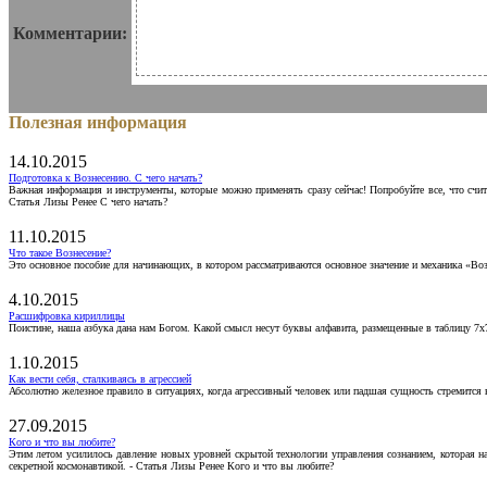
Комментарии:
Полезная информация
14.10.2015
Подготовка к Вознесению. С чего начать?
Важная информация и инструменты, которые можно применять сразу сейчас! Попробуйте все, что счит
Статья Лизы Ренее С чего начать?
11.10.2015
Что такое Вознесение?
Это основное пособие для начинающих, в котором рассматриваются основное значение и механика «Воз
4.10.2015
Расшифровка кириллицы
Поистине, наша азбука дана нам Богом. Какой смысл несут буквы алфавита, размещенные в таблицу 7х
1.10.2015
Как вести себя, сталкиваясь в агрессией
Абсолютно железное правило в ситуациях, когда агрессивный человек или падшая сущность стремится ва
27.09.2015
Кого и что вы любите?
Этим летом усилилось давление новых уровней скрытой технологии управления сознанием, которая н
секретной космонавтикой. - Статья Лизы Ренее Кого и что вы любите?