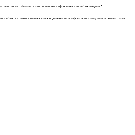
м ставят на лед. Действительно ли это самый эффективный способ охлаждения?
ого объекта и лежит в интервале между длинами волн инфракрасного излучения и дневного света.