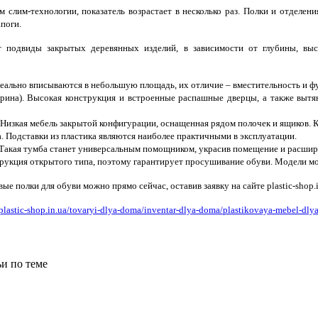
 слим-технологии, показатель возрастает в несколько раз. Полки и отделен
апоги.
 подвиды закрытых деревянных изделий, в зависимости от глубины, вы
еально вписываются в небольшую площадь, их отличие – вместительность и ф
трина). Высокая конструкция и встроенные распашные дверцы, а также выт
 Низкая мебель закрытой конфигурации, оснащенная рядом полочек и ящиков. 
. Подставки из пластика являются наиболее практичными в эксплуатации.
 Такая тумба станет универсальным помощником, украсив помещение и расшир
укция открытого типа, поэтому гарантирует просушивание обуви. Модели могу
ые полки для обуви можно прямо сейчас, оставив заявку на сайте plastic-shop.i
/plastic-shop.in.ua/tovaryi-dlya-doma/inventar-dlya-doma/plastikovaya-mebel-dly
и по теме