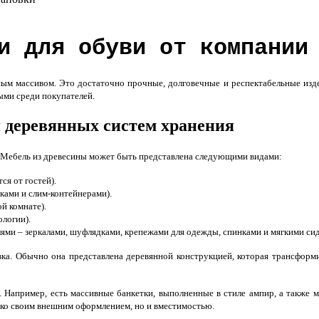
и для обуви от компании
м массивом. Это достаточно прочные, долговечные и респектабельные изде
ыми среди покупателей.
 деревянных систем хранения
 Мебель из древесины может быть представлена следующими видами:
ся от гостей).
ами и слим-контейнерами).
й комнате).
ологии).
ми – зеркалами, шуфлядками, крепежами для одежды, спинками и мягкими сид
а. Обычно она представлена деревянной конструкцией, которая трансформир
 Например, есть массивные банкетки, выполненные в стиле ампир, а также 
ько своим внешним оформлением, но и вместимостью.