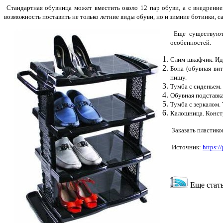
Стандартная обувница может вместить около 12 пар обуви, а с внедрением
возможность поставить не только летние виды обуви, но и зимние ботинки, с
Еще существуют
особенностей.
Слим-шкафчик. Ид
Бона (обувная ви
нишу.
Тумба с сиденьем.
Обувная подставка
Тумба с зеркалом.
Калошница. Констр
Заказать пластиков
Источник:
https:/
Еще стать