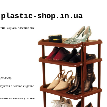
 plastic-shop.in.ua
лия. Однако пластиковые
еньями).
уется в мягкое сиденье.
минималистичные угловые