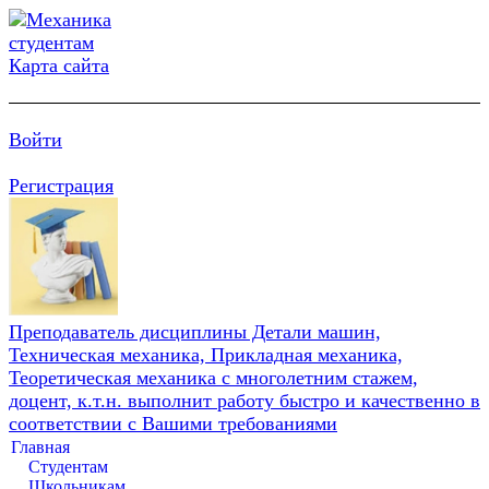
Карта сайта
Войти
Регистрация
Преподаватель дисциплины Детали машин,
Техническая механика, Прикладная механика,
Теоретическая механика с многолетним стажем,
доцент, к.т.н. выполнит работу быстро и качественно в
соответствии с Вашими требованиями
Главная
Студентам
Школьникам