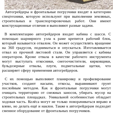
Автогрейдеры и фронтальные погрузчики входят в категорию
спецтехники, которую используют при выполнении земляных,
строительных и транспортировочных работ. Они имеют
конструкционные отличия и выполняют разные задачи.
В комплектацию автогрейдеров входит кабина с шасси. С
помощью шарнирного узла к раме крепится рабочий блок,
который называется отвалом. Он может осуществлять вращение
на 360 градусов, подниматься и опускаться. Изготавливается
отвал из прочной листовой стали. Он управляется с кабины
оператором. Кроме отвала в качестве рабочего инструмента
могут выступать откосники, снегоочистители, кирковщики,
бульдозерные отвалы, плуги, подметальные щетки, что
расширяет сферу применения автогрейдеров.
С их помощью выполняют планировку и профилирование
участков, создают насыпи, откосы, выравнивают грунт
послойным методом. Как и фронтальные погрузчики могут
очищать территорию от снежных заносов, убирать мусор на
строительных площадках. Уникальной особенностью обладает
ходовая часть. Колёса могут не только поворачиваться вправо и
влево, но делать ещё и наклон. Также к автогрейдерам подходит
сменное оборудование от фронтальных погрузчиков.