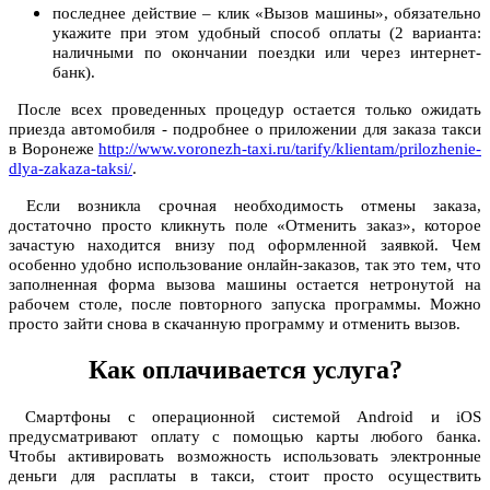
последнее действие – клик «Вызов машины», обязательно
укажите при этом удобный способ оплаты (2 варианта:
наличными по окончании поездки или через интернет-
банк).
После всех проведенных процедур остается только ожидать
приезда автомобиля - подробнее о приложении для заказа такси
в Воронеже
http://www.voronezh-taxi.ru/tarify/klientam/prilozhenie-
dlya-zakaza-taksi/
.
Если возникла срочная необходимость отмены заказа,
достаточно просто кликнуть поле «Отменить заказ», которое
зачастую находится внизу под оформленной заявкой. Чем
особенно удобно использование онлайн-заказов, так это тем, что
заполненная форма вызова машины остается нетронутой на
рабочем столе, после повторного запуска программы. Можно
просто зайти снова в скачанную программу и отменить вызов.
Как оплачивается услуга?
Смартфоны с операционной системой Android и iOS
предусматривают оплату с помощью карты любого банка.
Чтобы активировать возможность использовать электронные
деньги для расплаты в такси, стоит просто осуществить