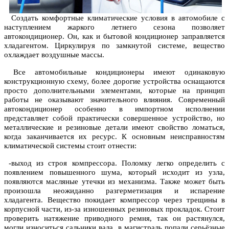
Создать комфортные климатические условия в автомобиле с
наступлением жаркого летнего сезона позволяет
автокондиционер. Он, как и бытовой кондиционер заправляется
хладагентом. Циркулируя по замкнутой системе, вещество
охлаждает воздушные массы.
Все автомобильные кондиционеры имеют одинаковую
конструкционную схему, более дорогие устройства оснащаются
просто дополнительными элементами, которые на принцип
работы не оказывают значительного влияния. Современный
автокондиционер особенно в импортном исполнении
представляет собой практически совершенное устройство, но
металлические и резиновые детали имеют свойство ломаться,
когда заканчивается их ресурс. К основным неисправностям
климатической системы стоит отнести:
-выход из строя компрессора. Поломку легко определить с
появлением повышенного шума, который исходит из узла,
появляются масляные утечки из механизма. Также может быть
произошла неожиданно разгерметизация и испарение
хладагента. Вещество покидает компрессор через трещины в
корпусной части, из-за изношенных резиновых прокладок. Стоит
проверить натяжение приводного ремня, так он растянулся,
могли износиться сальники вала, в магистраль попали серьёзные