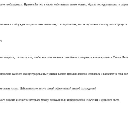
аете необходимым. Применяйте это в своем собственном темпе, однако, будьте последовательны и стара
несения» и обсуждаются различные симптомы, с которыми мы, как люди, можем столкнуться в процессе н
7?
с запугать, состоит в том, чтобы всегда оставаться спокойным и сохранять хладнокровие. - Статья Лизы 
аправлена на более сконцентрированные усилия военно-промышленного комплекса и включает в себя с
м ставят на лед. Действительно ли это самый эффективный способ охлаждения?
ого объекта и лежит в интервале между длинами волн инфракрасного излучения и дневного света.