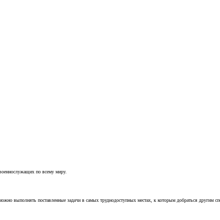
 военнослужащих по всему миру.
можно выполнять поставленные задачи в самых труднодоступных местах, к которым добраться другим с