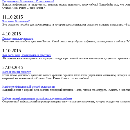
Подготовка к Вознесению. С чего начать?
Важная информация и инструменты, которые можно применять сразу сейчас! Попробуйте все, что счит
Статья Лизы Ренее С чего начать?
11.10.2015
Что такое Вознесение?
Это основное пособие для начинающих, в котором рассматриваются основное значение и механика «Воз
4.10.2015
Расшифровка кириллицы
Поистине, наша азбука дана нам Богом. Какой смысл несут буквы алфавита, размещенные в таблицу 7х
1.10.2015
Как вести себя, сталкиваясь в агрессией
Абсолютно железное правило в ситуациях, когда агрессивный человек или падшая сущность стремится ва
27.09.2015
Кого и что вы любите?
Этим летом усилилось давление новых уровней скрытой технологии управления сознанием, которая н
секретной космонавтикой. - Статья Лизы Ренее Кого и что вы любите?
Наиболее эффективный способ охлаждения
Каждый любит в жаркий день выпить холодный напиток. Часто, чтобы его остудить, емкость с напитко
Инфракрасный пирометр – устройство и принцип работы
Современный инфракрасный пирометр измеряет силу теплового излучения, которое исходит от измеряем