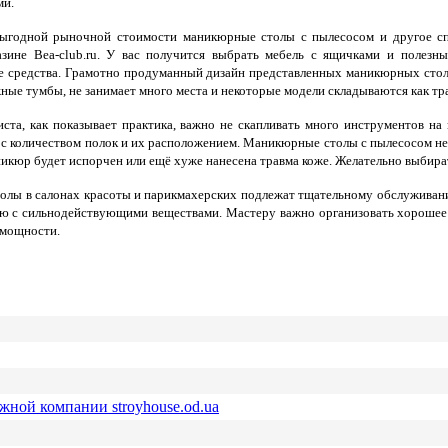
ми.
ыгодной рыночной стоимости маникюрные столы с пылесосом и другое спе
азине Bea-club.ru. У вас получится выбрать мебель с ящичками и полез
е средства. Грамотно продуманный дизайн представленных маникюрных столов
ные тумбы, не занимает много места и некоторые модели складываются как т
ста, как показывает практика, важно не скапливать много инструментов на
 с количеством полок и их расположением. Маникюрные столы с пылесосом не д
кюр будет испорчен или ещё хуже нанесена травма коже. Желательно выбирать
толы в салонах красоты и парикмахерских подлежат тщательному обслужива
ию с сильнодействующими веществами. Мастеру важно организовать хорошее
 мощности.
ежной компании stroyhouse.od.ua