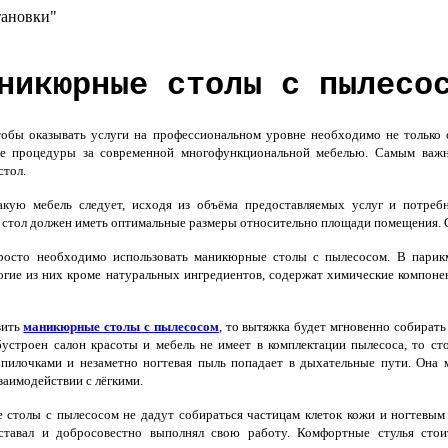
тановки"
никюрные столы с пылесо
бы оказывать услуги на профессиональном уровне необходимо не только 
се процедуры за современной многофункциональной мебелью. Самым важны
тол.
кую мебель следует, исходя из объёма предоставляемых услуг и потребн
тол должен иметь оптимальные размеры относительно площади помещения. С
осто необходимо использовать маникюрные столы с пылесосом. В парикма
огие из них кроме натуральных ингредиентов, содержат химические компонент
вить
маникюрные столы с пылесосом
, то вытяжка будет мгновенно собирать
устроен салон красоты и мебель не имеет в комплектации пылесоса, то ст
 пилочками и незаметно ногтевая пыль попадает в дыхательные пути. Она 
заимодействии с лёгкими.
толы с пылесосом не дадут собираться частицам клеток кожи и ногтевым 
ставал и добросовестно выполнял свою работу. Комфортные стулья сто