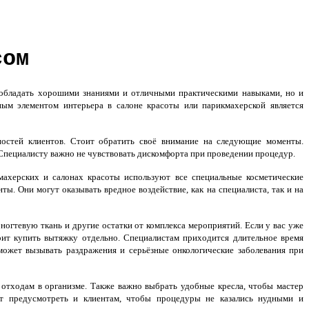
сом
обладать хорошими знаниями и отличными практическими навыками, но и
м элементом интерьера в салоне красоты или парикмахерской является
остей клиентов. Стоит обратить своё внимание на следующие моменты.
пециалисту важно не чувствовать дискомфорта при проведении процедур.
херских и салонах красоты используют все специальные косметические
ы. Они могут оказывать вредное воздействие, как на специалиста, так и на
 ногтевую ткань и другие остатки от комплекса мероприятий. Если у вас уже
оит купить вытяжку отдельно. Специалистам приходится длительное время
может вызывать раздражения и серьёзные онкологические заболевания при
отходам в организме. Также важно выбрать удобные кресла, чтобы мастер
ит предусмотреть и клиентам, чтобы процедуры не казались нудными и