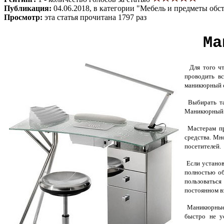
Публикация:
04.06.2018, в категории "Мебель и предметы обс
Просмотр:
эта статья прочитана 1797 раз
Ма
Для того что
проводить в
маникюрный с
Выбирать та
Маникюрный с
Мастерам пр
средства. Мн
посетителей.
Если устано
полностью об
пользоваться
постоянном в
Маникюрные с
быстро не у