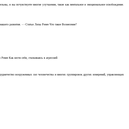
тельны, и вы почувствуете многие улучшения, такие как ментальное и эмоциональное освобождение.
ашего развития. - - Статья Лизы Ренее Что такое Вознесение?
Ренее Как вести себя, сталкиваясь в агрессией
отрудничество вооруженных сил человечества и многих группировок других измерений, управляющих