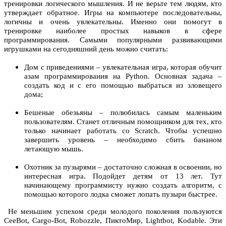
тренировки логического мышления. И не верьте тем людям, кто
утверждает обратное. Игры на компьютере последовательны,
логичны и очень увлекательны. Именно они помогут в
тренировке наиболее простых навыков в сфере
программирования. Самыми популярными развивающими
игрушками на сегодняшний день можно считать:
Дом с приведениями – увлекательная игра, которая обучит
азам программирования на Python. Основная задача –
создать код и с его помощью выбраться из зловещего
дома;
Бешеные обезьяны – полюбилась самым маленьким
пользователям. Станет отличным помощником для тех, кто
только начинает работать со Scratch. Чтобы успешно
завершить уровень – необходимо сбить бананом
летающую мышь.
Охотник за пузырями – достаточно сложная в освоении, но
интересная игра. Подойдет детям от 13 лет. Тут
начинающему программисту нужно создать алгоритм, с
помощью которого лодка сможет лопать пузыри быстрее.
Не меньшим успехом среди молодого поколения пользуются
CeeBot, Cargo-Bot, Robozzle, ПиктоМир, Lightbot, Kodable. Эти