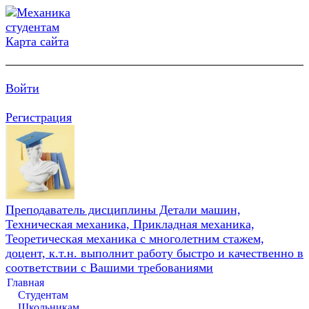
Карта сайта
Войти
Регистрация
Преподаватель дисциплины Детали машин,
Техническая механика, Прикладная механика,
Теоретическая механика с многолетним стажем,
доцент, к.т.н. выполнит работу быстро и качественно в
соответствии с Вашими требованиями
Главная
Студентам
Школьникам