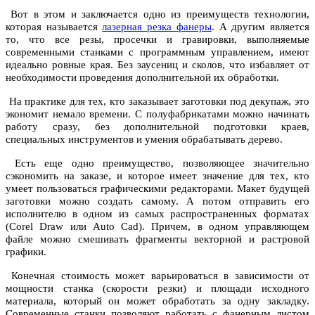
Вот в этом и заключается одно из преимуществ технологии,
которая называется
лазерная резка фанеры
. А другим является
то, что все резы, просечки и гравировки, выполняемые
современными станками с программным управлением, имеют
идеально ровные края. Без заусениц и сколов, что избавляет от
необходимости проведения дополнительной их обработки.
На практике для тех, кто заказывает заготовки под декупаж, это
экономит немало времени. С полуфабрикатами можно начинать
работу сразу, без дополнительной подготовки краев,
специальных инструментов и умения обрабатывать дерево.
Есть еще одно преимущество, позволяющее значительно
сэкономить на заказе, и которое имеет значение для тех, кто
умеет пользоваться графическими редакторами. Макет будущей
заготовки можно создать самому. А потом отправить его
исполнителю в одном из самых распространенных форматах
(Corel Draw или Auto Cad). Причем, в одном управляющем
файле можно смешивать фрагменты векторной и растровой
графики.
Конечная стоимость может варьироваться в зависимости от
мощности станка (скорости резки) и площади исходного
материала, который он может обработать за одну закладку.
Современные станки позволяют работать с фанерным листом