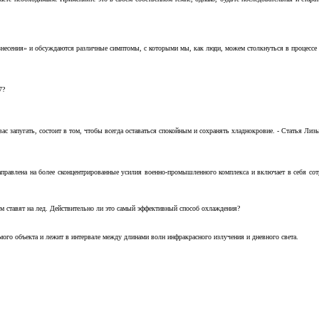
несения» и обсуждаются различные симптомы, с которыми мы, как люди, можем столкнуться в процессе н
7?
с запугать, состоит в том, чтобы всегда оставаться спокойным и сохранять хладнокровие. - Статья Лизы 
аправлена на более сконцентрированные усилия военно-промышленного комплекса и включает в себя с
м ставят на лед. Действительно ли это самый эффективный способ охлаждения?
ого объекта и лежит в интервале между длинами волн инфракрасного излучения и дневного света.