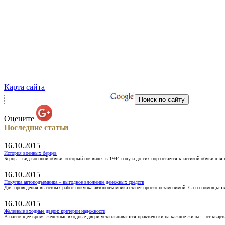
Карта сайта
Оцените
Последние статьи
16.10.2015
История военных берцев
Берцы - вид военной обуви, который появился в 1944 году и до сих пор остаётся классикой обуви для
16.10.2015
Покупка автоподъемника – выгодное вложение денежных средств
Для проведения высотных работ покупка автоподъемника станет просто незаменимой. С его помощью 
16.10.2015
Железные входные двери: критерии надежности
В настоящее время железные входные двери устанавливаются практически на каждое жилье – от кварт