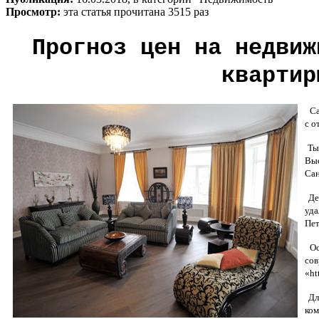
Просмотр:
эта статья прочитана 3515 раз
Прогноз цен на недвиж
квартир
Сан
с о
Тыс
Выс
Сан
Деш
уда
Пет
Осо
сов
«ht
Для
ком