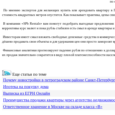
по 
По мнению экспертов для желающих купить или арендовать квартиру в Пи
стоимость квадратных метров опустится. Как показывает практика, цены сн
В компании «SPb Rentals» вам помогут подобрать выгодные предложения и
коррективы курс валют и пока рубль стабилен есть смыл в аренде квартиры и
Инвесторам имеет смыл вложить свободные денежные средства в коммерческ
дёшево продавать свои объекты и для удержания цен они просто заморозят 
Финансовые аналитики прогнозируют падение рубля по отношению к доллару 
их продаж значительно сократится в виду плохой платежеспособности населен
Еще статьи по теме
Почему новостройки в петроградском районе Санкт-Петербур
Ипотека на покупку дома
Выписка из ЕГРН Онлайн
Преимущества продажи квартиры через агентство недвижимо
Ответственное хранение в Москве на складе класса «В»