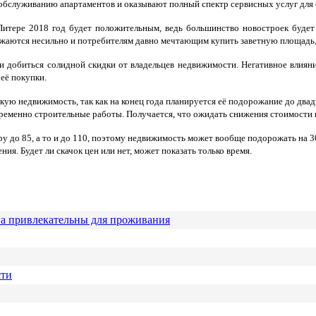
обслуживанию апартаментов и оказывают полный спектр сервисных услуг для 
тере 2018 год будет положительным, ведь большинство новостроек будет с
ижаются несильно и потребителям давно мечтающим купить заветную площадь, 
 добиться солидной скидки от владельцев недвижимости. Негативное влияни
 её покупки.
ую недвижимость, так как на конец года планируется её подорожание до двад
временно строительные работы. Получается, что ожидать снижения стоимости 
до 85, а то и до 110, поэтому недвижимость может вообще подорожать на 30
ия. Будет ли скачок цен или нет, может показать только время.
га привлекательны для проживания
сти