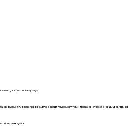
 военнослужащих по всему миру.
можно выполнять поставленные задачи в самых труднодоступных местах, к которым добраться другим с
ир до частных домов.