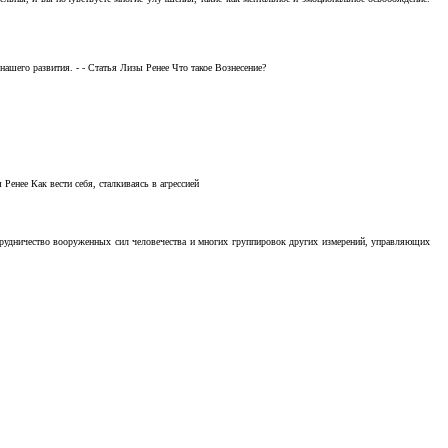
ашего развития. - - Статья Лизы Ренее Что такое Вознесение?
Ренее Как вести себя, сталкиваясь в агрессией
отрудничество вооруженных сил человечества и многих группировок других измерений, управляющих