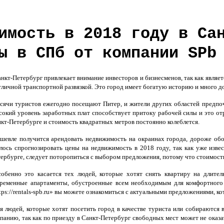
имость в 2018 году в Са
ы в СПб от компании SPb
кт-Петербург привлекает внимание инвесторов и бизнесменов, так как являе
тличной транспортной развязкой. Это город имеет богатую историю и много 
ячи туристов ежегодно посещают Питер, и жители других областей предпоч
окий уровень заработных плат способствует притоку рабочей силы и это от
кт-Петербурге и стоимость квадратных метров постоянно колеблется.
евле получится арендовать недвижимость на окраинах города, дороже обо
лось спрогнозировать цены на недвижимость в 2018 году, так как уже изве
ербурге, следует поторопиться с выбором предложения, потому что стоимость
бенно это касается тех людей, которые хотят снять квартиру на длител
ременные апартаменты, обустроенные всем необходимым для комфортного 
tps://rentals-spb.ru» вы можете ознакомиться с актуальными предложениями, к
 людей, которые хотят посетить город в качестве туриста или собираются 
панию, так как по приезду в Санкт-Петербург свободных мест может не оказа