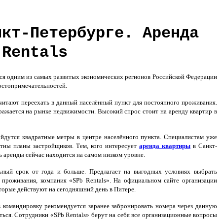
нкт-Петербурге. Аренда
 Rentals
тся одним из самых развитых экономических регионов Российской Федерации
достопримечательностей.
итают переехать в данный населённый пункт для постоянного проживания.
ражается на рынке недвижимости. Высокий спрос стоит на аренду квартир в
йдутся квадратные метры в центре населённого пункта. Специалистам уже
стны планы застройщиков. Тем, кого интересует
аренда квартиры
в Санкт-
 аренды сейчас находится на самом низком уровне.
ьный срок от года и больше. Предлагает на выгодных условиях выбрать
проживания, компания «SPb Rentals». На официальном сайте организации
оторые действуют на сегодняшний день в Питере.
в командировку рекомендуется заранее забронировать номера через данную
ться. Сотрудники «SPb Rentals» берут на себя все организационные вопросы