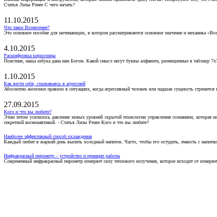
Статья Лизы Ренее С чего начать?
11.10.2015
Что такое Вознесение?
Это основное пособие для начинающих, в котором рассматриваются основное значение и механика «Воз
4.10.2015
Расшифровка кириллицы
Поистине, наша азбука дана нам Богом. Какой смысл несут буквы алфавита, размещенные в таблицу 7х
1.10.2015
Как вести себя, сталкиваясь в агрессией
Абсолютно железное правило в ситуациях, когда агрессивный человек или падшая сущность стремится ва
27.09.2015
Кого и что вы любите?
Этим летом усилилось давление новых уровней скрытой технологии управления сознанием, которая н
секретной космонавтикой. - Статья Лизы Ренее Кого и что вы любите?
Наиболее эффективный способ охлаждения
Каждый любит в жаркий день выпить холодный напиток. Часто, чтобы его остудить, емкость с напитко
Инфракрасный пирометр – устройство и принцип работы
Современный инфракрасный пирометр измеряет силу теплового излучения, которое исходит от измеряем