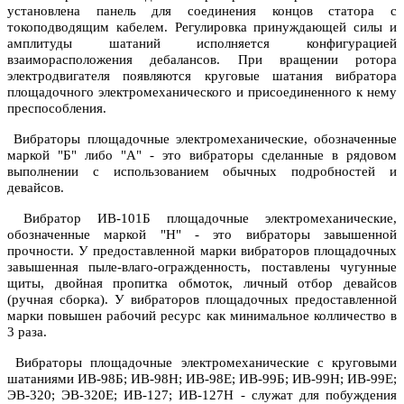
установлена панель для соединения концов статора с
токоподводящим кабелем. Регулировка принуждающей силы и
амплитуды шатаний исполняется конфигурацией
взаиморасположения дебалансов. При вращении ротора
электродвигателя появляются круговые шатания вибратора
площадочного электромеханического и присоединенного к нему
преспособления.
Вибраторы площадочные электромеханические, обозначенные
маркой "Б" либо "А" - это вибраторы сделанные в рядовом
выполнении с использованием обычных подробностей и
девайсов.
Вибратор ИВ-101Б площадочные электромеханические,
обозначенные маркой "Н" - это вибраторы завышенной
прочности. У предоставленной марки вибраторов площадочных
завышенная пыле-влаго-огражденность, поставлены чугунные
щиты, двойная пропитка обмоток, личный отбор девайсов
(ручная сборка). У вибраторов площадочных предоставленной
марки повышен рабочий ресурс как минимальное колличество в
3 раза.
Вибраторы площадочные электромеханические с круговыми
шатаниями ИВ-98Б; ИВ-98Н; ИВ-98Е; ИВ-99Б; ИВ-99Н; ИВ-99Е;
ЭВ-320; ЭВ-320Е; ИВ-127; ИВ-127Н - служат для побуждения