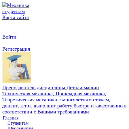
Карта сайта
Войти
Регистрация
Преподаватель дисциплины Детали машин,
Техническая механика, Прикладная механика,
Теоретическая механика с многолетним стажем,
доцент, к.т.н. выполнит работу быстро и качественно в
соответствии с Вашими требованиями
Главная
Студентам
Школьникам