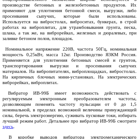
производстве бетонных и железобетонных продуктов. Их
применяют для уплотнения бетонной смеси, выгрузки, либо
просеивания сыпучих, которые были использованы.
Используется на вибростолах, виброситах, бункерах, в строй
работах на виброплитах, для утрамбовывания грунта, песка,
шлака, а так же, на виброрейках, железных и дюралевых, при
заливке бетоном полов, площадок.
Номинальное напряжение 220В, частота 50Гц, номинальная
мощность 0,25кВт, масса 12кг. Производство ЯЗКМ Россия.
Применяется для уплотнения бетонных смесей и грунтов,
транспортирования выгрузки и просеивания сыпучих
материалов. На вибропитателях, виброплощадках, вибростолах.
На кирпичных блочных мини-установках. На электрических
виброрейках, виброплитах.
Вибратор ИВ-99Б имеет возможность действовать с
регулируемым электронным преобразователем частоты,
дозволяющим поменять частоту пульсации от 0 до 1,5
номинальной, в пределах возможной величины принуждающей
силы, беречь электроэнергию, суживать пусковые токи, избирать
лучший режим работ. Детальнее про вибратор ИВ-99Б смотрите
здесь
.
В коробке выводов вибратора электромеханического