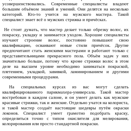
усовершенствовались. Современные специалисты владеют
большим объёмом знаний и умений. Они делятся на несколько
категорий. Кто-то учится на мужского мастера. Такой
специалист знает всё о мужских стрижка и причёсках.
Не стоит думать, что мастер делает только обрезку волос, их
покраску, укладку и занимается уходом. Хорошие специалисты
изучают строение волос, постоянно повышают свою
квалификацию, осваивают новые стили причёсок. Другие
предпочитают стать женскими мастерами и работают только с
представительницами прекрасного пола. Объём задач у них
значительно больше, потому что кроме стрижки волос в этом
деле на высшем уровне необходимо заниматься покраской,
плетением, укладкой, завивкой, ламинированием и другими
современными процедурами.
На специальных курсах из вас могут сделать
квалифицированного парикмахера-универсала. Такой мастер
востребован в каждом салоне, и он умеет делать как мужские
красивые стрижки, так и женские. Отдельно учатся на колориста,
и такой мастер создаёт настоящие шедевры путём окраски
локонов. Специалист умеет грамотно подобрать краску,
определиться точно с типом окислителя для мелирования,
колорирования или просто стандартной покраски.