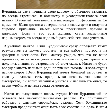
Бурдинцева сама начинала свою карьеру с обычного стилиста,
но всегда стремилась к большему и усовершенствовала свои
навыки. В этом ей тоже помогали настоящие профессионалы. Со
временем Юлия достигла совершенства в своём деле и получила
мировое признание, имеет много престижных премий и
дипломов. Если у вас есть желание стать знаменитым
парикмахером, то всегда надо выбирать себе великого учителя.
В учебном центре Юлии Бурдинцевой сразу определят, каких
результатов вы можете достичь, и вся работа построена на
доверии и честности. Если мастер увидит, что это не ваше
призвание, вы не выкладываетесь на полную силу, не стремитесь
получить знания, то откровенно об этом скажет. Никто не будет
вас удерживать насильно ради получения выгоды. Школа-студия
парикмахеров Юлии Бурдинцевой имеет большой авторитет, и
если у человека есть предпосылки освоить это сложное
мастерство, он горит желанием учиться и перенимать опыт, то
двери учебного центра всегда откроются.
Никто из выпускников школы-студии Юлии Бурдинцевой не
остаётся без высокооплачиваемой работы. Их приглашают
работать в элитные европейские салоны. Хотя большинство
мастеров предпочитает открывать своё собственно дело. В этом