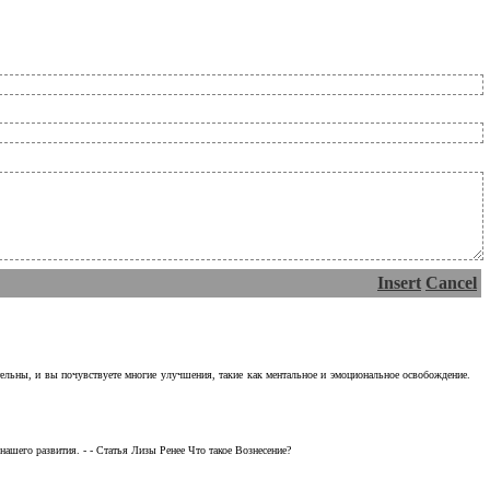
Insert
Cancel
тельны, и вы почувствуете многие улучшения, такие как ментальное и эмоциональное освобождение.
ашего развития. - - Статья Лизы Ренее Что такое Вознесение?