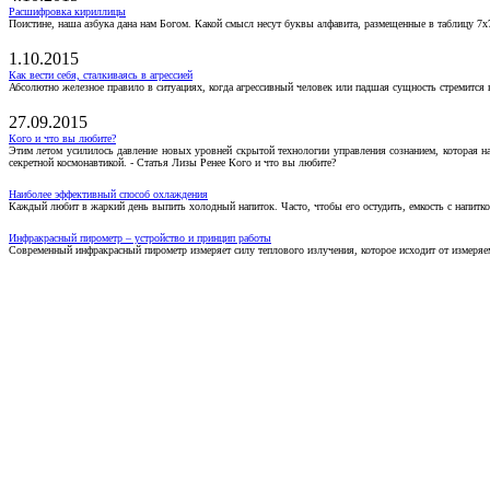
Расшифровка кириллицы
Поистине, наша азбука дана нам Богом. Какой смысл несут буквы алфавита, размещенные в таблицу 7х
1.10.2015
Как вести себя, сталкиваясь в агрессией
Абсолютно железное правило в ситуациях, когда агрессивный человек или падшая сущность стремится ва
27.09.2015
Кого и что вы любите?
Этим летом усилилось давление новых уровней скрытой технологии управления сознанием, которая н
секретной космонавтикой. - Статья Лизы Ренее Кого и что вы любите?
Наиболее эффективный способ охлаждения
Каждый любит в жаркий день выпить холодный напиток. Часто, чтобы его остудить, емкость с напитко
Инфракрасный пирометр – устройство и принцип работы
Современный инфракрасный пирометр измеряет силу теплового излучения, которое исходит от измеряем