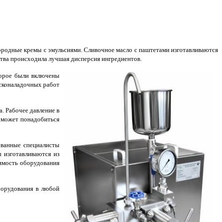
родные кремы с эмульсиями. Сливочное масло с паштетами изготавливаются
ства происходила лучшая дисперсия ингредиентов.
орое были включены
усконаладочных работ
. Рабочее давление в
х может понадобиться
ованные специалисты
 изготавливаются из
имость оборудования
борудования в любой