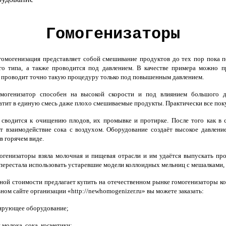
Гомогенизаторы
гомогенизация представляет собой смешивание продуктов до тех пор пока п
го типа, а также проводится под давлением. В качестве примера можно п
 проводит точно такую процедуру только под повышенным давлением.
генизатор способен на высокой скорости и под влиянием большого да
тит в единую смесь даже плохо смешиваемые продукты. Практически все пок
сводится к очищению плодов, их промывке и протирке. После того как в 
т взаимодействие сока с воздухом. Оборудование создаёт высокое давление
в горячем виде.
генизаторы взяла молочная и пищевая отрасли и им удаётся выпускать пр
перестала использовать устаревшие модели коллоидных мельниц с мешалками, 
ой стоимости предлагает купить на отечественном рынке гомогенизаторы к
ном сайте организации «http://newhomogenizer.ru» вы можете заказать:
ирующее оборудование;
молока, сока, косметики;