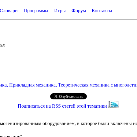
Словари
Программы
Игры
Форум
Контакты
ья
а, Прикладная механика, Теоретическая механика с многолетним
Подписаться на RSS статей этой тематики
генизированным оборудованием, в которое были включены но
рудование"