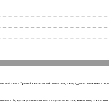
аете необходимым. Применяйте это в своем собственном темпе, однако, будьте последовательны и стара
несения» и обсуждаются различные симптомы, с которыми мы, как люди, можем столкнуться в процессе н