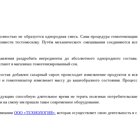
олностью не образуется однородная смесь. Сама процедура гомогенизации
ривести тестомесилку. Путём механического смешивания соединяются все
вления раздробить ингредиенты до абсолютного однородного состава.
упают в магазинах гомогенизированный сок.
состав добавлен сахарный сироп происходит измельчение продуктов и вся
 и гомогенизатор измельчает массу до кашеобразного состояния.
Процесс
одукцию способную длительное время не терять полезные потребительские
и на смену им пришло такое современное оборудование.
омпания
ООО «ТЕХНОЛОГИЯ»
, которая осуществляет свою деятельность в г.