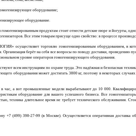
гомогенизирующее оборудование;
генизирующее оборудование.
гомогенизированным продуктам стоит отнести детские пюре и йогурты, одно
генизаторов. Все этим товарам присуще одно свойство: в процессе производ
ОГИЯ» осуществляет торговлю гомогенизированным оборудованием, в кот
я. Организация берёт на себя все вопросы по поводу доставки, проведению п
ссиональном уровне операторов гомогенизирующего оборудования.
уют всем инструкциям по охране труда. Это надёжная и безопасная техника
ующего оборудования может достигать 3800 кг, поэтому в некоторых случая
в в час, а вот промышленные модели вырабатывают до 10 000. Квалифицир
стикам оборудование для вашего успешного бизнеса. Все гомогенизаторы
тью, техника длительное время не требует технического обслуживания. Сто
ну +7 (499) 398-27-99 (в Москве). Осуществляется оперативная доставка о