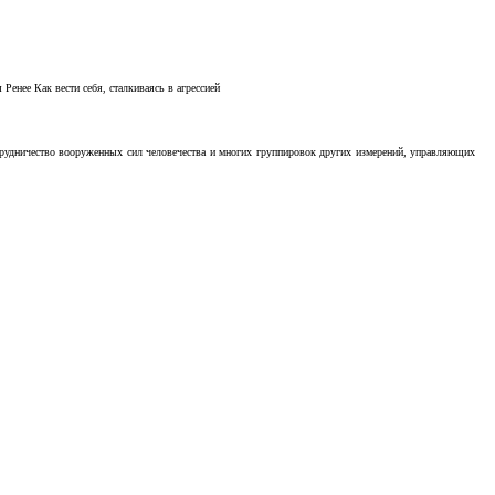
Ренее Как вести себя, сталкиваясь в агрессией
отрудничество вооруженных сил человечества и многих группировок других измерений, управляющих