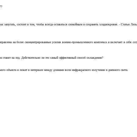
7?
с запугать, состоит в том, чтобы всегда оставаться спокойным и сохранять хладнокровие. - Статья Лизы 
аправлена на более сконцентрированные усилия военно-промышленного комплекса и включает в себя с
м ставят на лед. Действительно ли это самый эффективный способ охлаждения?
ого объекта и лежит в интервале между длинами волн инфракрасного излучения и дневного света.