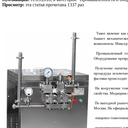
Просмотр:
эта статья прочитана 1337 раз
Такое явление как 
бывает механическо
компоненты. Миксер
Промышленный гомо
Оборудование превра
Получение напитка 
процедура исключае
фасовки происходит 
На вооружение гомо
свойства. Медицина 
По выгодной рыночн
Москва. На официаль
-пищевое гомогениз
-гомогенизаторы для 