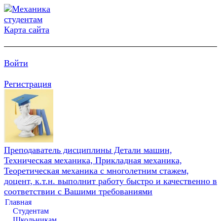
Карта сайта
Войти
Регистрация
Преподаватель дисциплины Детали машин,
Техническая механика, Прикладная механика,
Теоретическая механика с многолетним стажем,
доцент, к.т.н. выполнит работу быстро и качественно в
соответствии с Вашими требованиями
Главная
Студентам
Школьникам