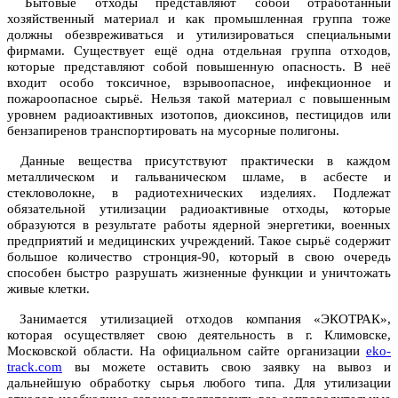
Бытовые отходы представляют собой отработанный
хозяйственный материал и как промышленная группа тоже
должны обезвреживаться и утилизироваться специальными
фирмами. Существует ещё одна отдельная группа отходов,
которые представляют собой повышенную опасность. В неё
входит особо токсичное, взрывоопасное, инфекционное и
пожароопасное сырьё. Нельзя такой материал с повышенным
уровнем радиоактивных изотопов, диоксинов, пестицидов или
бензапиренов транспортировать на мусорные полигоны.
Данные вещества присутствуют практически в каждом
металлическом и гальваническом шламе, в асбесте и
стекловолокне, в радиотехнических изделиях. Подлежат
обязательной утилизации радиоактивные отходы, которые
образуются в результате работы ядерной энергетики, военных
предприятий и медицинских учреждений. Такое сырьё содержит
большое количество стронция-90, который в свою очередь
способен быстро разрушать жизненные функции и уничтожать
живые клетки.
Занимается утилизацией отходов компания «ЭКОТРАК»,
которая осуществляет свою деятельность в г. Климовске,
Московской области. На официальном сайте организации
eko-
track.com
вы можете оставить свою заявку на вывоз и
дальнейшую обработку сырья любого типа. Для утилизации