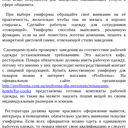
сфере общепита.
При выборе униформы обращайте своё внимание на её
практичность, желательно чтобы она не мялась и хорошо
стиралась. Сделайте рабочую одежду для сотрудников
«говорящей». Униформа способна выполнять рекламную
функцию, если на неё поместить логотип компании, пошить в
конкретной цветовой гамме, отвечающей стилю заведения.
Санэпидемслужба проверяет заведения на соответствие рабочей
одежды установленным требованиям. Это касается кафе,
ресторанов. Повара обязательно должны иметь рабочую одежду,
потому что именно у них происходит непосредственный контакт
с пищевой продукцией. Купить качественную униформу для
поваров можно в интернет магазине «Profforma». На
официальном сайте организации
http://profforma.com.ua/uniforma-dla-personala/restaurants-
hotels/for-cooks
представлены готовые комплекты рабочей
одежды, но также вы можете заказать пошив вещей по своим
индивидуальным размерам и эскизам.
Рестораторы должны кроме красивого оформления вывесок,
интерьера в помещениях обязательно уделить внимание покупке
униформы. Если всех официантов можно одеть в одинаковую
рабочую одежду, то повара имеют свою квалификацию и следует