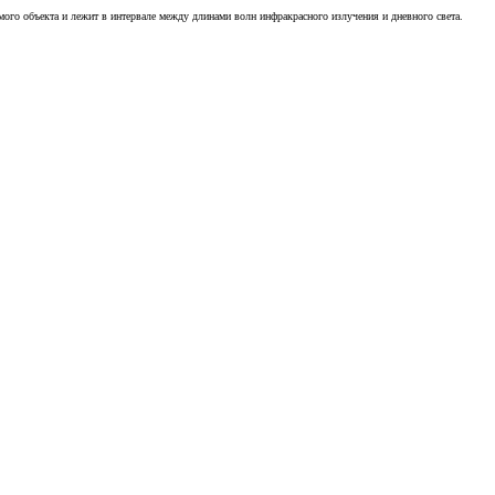
ого объекта и лежит в интервале между длинами волн инфракрасного излучения и дневного света.