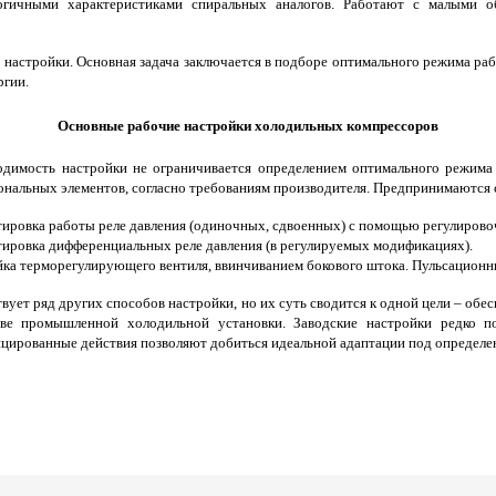
гичными характеристиками спиральных аналогов. Работают с малыми об
настройки. Основная задача заключается в подборе оптимального режима раб
ргии.
Основные рабочие настройки холодильных компрессоров
димость настройки не ограничивается определением оптимального режима
нальных элементов, согласно требованиям производителя. Предпринимаются
ировка работы реле давления (одиночных, сдвоенных) с помощью регулиров
ировка дифференциальных реле давления (в регулируемых модификациях).
ка терморегулирующего вентиля, ввинчиванием бокового штока. Пульсационн
ует ряд других способов настройки, но их суть сводится к одной цели – обе
аве промышленной холодильной установки. Заводские настройки редко п
цированные действия позволяют добиться идеальной адаптации под определе