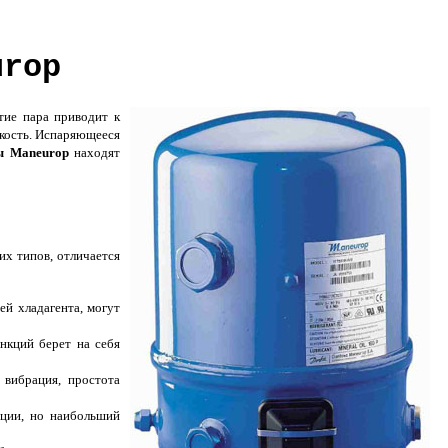
urop
тие пара приводит к
дкость. Испаряющееся
ы Maneurop
находят
их типов, отличается
й хладагента, могут
нкций берет на себя
вибрация, простота
ации, но наибольший