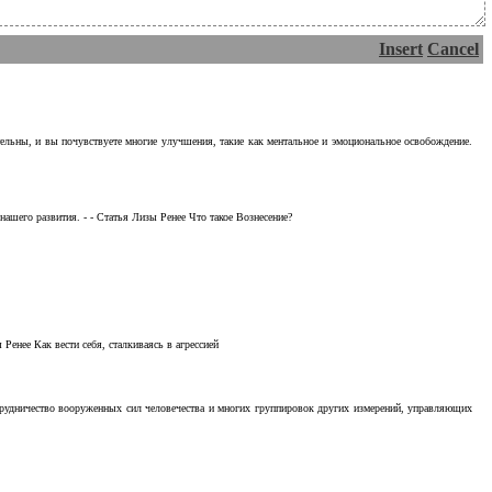
Insert
Cancel
тельны, и вы почувствуете многие улучшения, такие как ментальное и эмоциональное освобождение.
ашего развития. - - Статья Лизы Ренее Что такое Вознесение?
Ренее Как вести себя, сталкиваясь в агрессией
отрудничество вооруженных сил человечества и многих группировок других измерений, управляющих