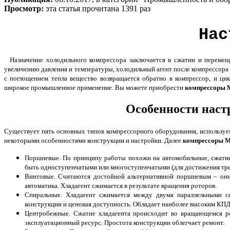
Просмотр:
эта статья прочитана 1391 раз
Нас
Назначение холодильного компрессора заключается в сжатии и перемещ
увеличению давления и температуры, холодильный агент после компрессора н
с поглощением тепла вещество возвращается обратно в компрессор, и ц
широкое промышленное применение. Вы можете приобрести
компрессоры 
Особенности наст
Существует пять основных типов компрессорного оборудования, используем
некоторыми особенностями конструкции и настройки. Далее
компрессоры M
Поршневые. По принципу работы похожи на автомобильные, сжатие 
быть одноступенчатыми или многоступенчатыми (для достижения тре
Винтовые. Считаются достойной альтернативной поршневым – они 
автоматика. Хладагент сжимается в результате вращения роторов.
Спиральные. Хладагент сжимается между двумя параллельными с
конструкции и ценовая доступность. Обладает наиболее высоким КПД
Центробежные. Сжатие хладагента происходит во вращающемся ро
эксплуатационный ресурс. Простота конструкции облегчает ремонт.