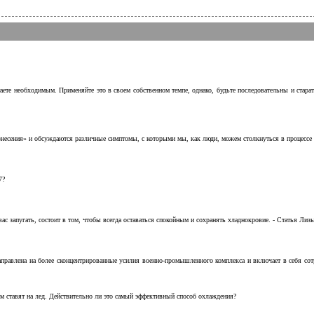
аете необходимым. Применяйте это в своем собственном темпе, однако, будьте последовательны и стара
несения» и обсуждаются различные симптомы, с которыми мы, как люди, можем столкнуться в процессе н
7?
с запугать, состоит в том, чтобы всегда оставаться спокойным и сохранять хладнокровие. - Статья Лизы 
аправлена на более сконцентрированные усилия военно-промышленного комплекса и включает в себя с
м ставят на лед. Действительно ли это самый эффективный способ охлаждения?