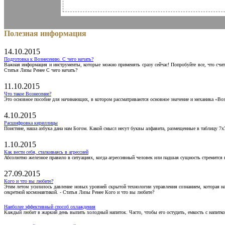
Полезная информация
14.10.2015
Подготовка к Вознесению. С чего начать?
Важная информация и инструменты, которые можно применять сразу сейчас! Попробуйте все, что счит
Статья Лизы Ренее С чего начать?
11.10.2015
Что такое Вознесение?
Это основное пособие для начинающих, в котором рассматриваются основное значение и механика «Воз
4.10.2015
Расшифровка кириллицы
Поистине, наша азбука дана нам Богом. Какой смысл несут буквы алфавита, размещенные в таблицу 7х
1.10.2015
Как вести себя, сталкиваясь в агрессией
Абсолютно железное правило в ситуациях, когда агрессивный человек или падшая сущность стремится ва
27.09.2015
Кого и что вы любите?
Этим летом усилилось давление новых уровней скрытой технологии управления сознанием, которая н
секретной космонавтикой. - Статья Лизы Ренее Кого и что вы любите?
Наиболее эффективный способ охлаждения
Каждый любит в жаркий день выпить холодный напиток. Часто, чтобы его остудить, емкость с напитко