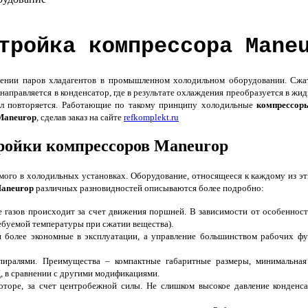
тройка компрессора Mane
ении паров хладагентов в промышленном холодильном оборудовании. Сжа
аправляется в конденсатор, где в результате охлаждения преобразуется в жи
икл повторяется. Работающие по такому принципу холодильные
компрессор
Maneurop
, сделав заказ на сайте
refkomplekt.ru
ройки компрессоров Maneurop
ого в холодильных установках. Оборудование, относящееся к каждому из эт
aneurop
различных разновидностей описываются более подробно:
газов происходит за счет движения поршней. В зависимости от особенносте
буемой температуры при сжатии вещества).
более экономные в эксплуатации, а управление большинством рабочих фу
пиралями. Преимущества – компактные габаритные размеры, минимальная 
, в сравнении с другими модификациями.
торе, за счет центробежной силы. Не слишком высокое давление конденс