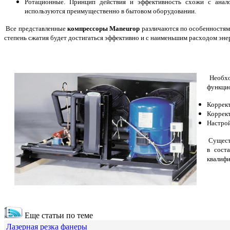
Ротационные. Принцип действия и эффективность схожи с анало
используются преимущественно в бытовом оборудовании.
Все представленные
компрессоры Maneurop
различаются по особенностям 
степень сжатия будет достигаться эффективно и с наименьшим расходом эне
Необхо
функцио
Коррект
Коррект
Настрой
Существ
в сост
квалифи
Еще статьи по теме
Лазерная резка фанеры