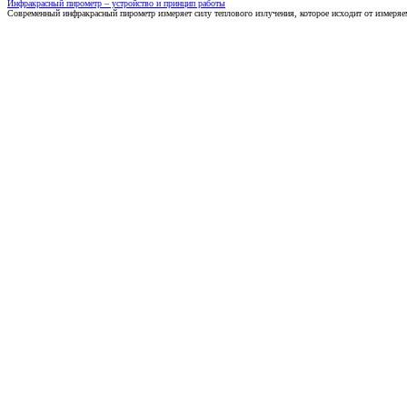
Инфракрасный пирометр – устройство и принцип работы
Современный инфракрасный пирометр измеряет силу теплового излучения, которое исходит от измеряем