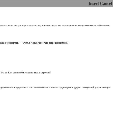
Insert
Cancel
тельны, и вы почувствуете многие улучшения, такие как ментальное и эмоциональное освобождение.
ашего развития. - - Статья Лизы Ренее Что такое Вознесение?
Ренее Как вести себя, сталкиваясь в агрессией
отрудничество вооруженных сил человечества и многих группировок других измерений, управляющих