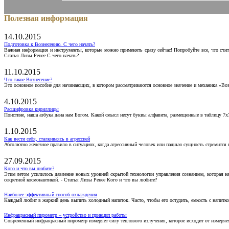
Полезная информация
14.10.2015
Подготовка к Вознесению. С чего начать?
Важная информация и инструменты, которые можно применять сразу сейчас! Попробуйте все, что счит
Статья Лизы Ренее С чего начать?
11.10.2015
Что такое Вознесение?
Это основное пособие для начинающих, в котором рассматриваются основное значение и механика «Воз
4.10.2015
Расшифровка кириллицы
Поистине, наша азбука дана нам Богом. Какой смысл несут буквы алфавита, размещенные в таблицу 7х
1.10.2015
Как вести себя, сталкиваясь в агрессией
Абсолютно железное правило в ситуациях, когда агрессивный человек или падшая сущность стремится ва
27.09.2015
Кого и что вы любите?
Этим летом усилилось давление новых уровней скрытой технологии управления сознанием, которая н
секретной космонавтикой. - Статья Лизы Ренее Кого и что вы любите?
Наиболее эффективный способ охлаждения
Каждый любит в жаркий день выпить холодный напиток. Часто, чтобы его остудить, емкость с напитко
Инфракрасный пирометр – устройство и принцип работы
Современный инфракрасный пирометр измеряет силу теплового излучения, которое исходит от измеряем