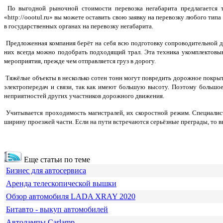
По выгодной рыночной стоимости перевозка негабарита предлагается 
«http://oootul.ru» вы можете оставить свою заявку на перевозку любого ти
в государственных органах на перевозку негабарита.
Предложенная компания берёт на себя всю подготовку сопроводительной д
них всегда можно подобрать подходящий трал. Эта техника укомплектовы
мероприятия, прежде чем отправляется груз в дорогу.
Тяжёлые объекты в несколько сотен тонн могут повредить дорожное покры
электропередач и связи, так как имеют большую высоту. Поэтому большое
неприятностей других участников дорожного движения.
Учитывается проходимость магистралей, их скоростной режим. Специалист
ширину проезжей части. Если на пути встречаются серьёзные преграды, то 
Еще статьи по теме
Бизнес для автосервиса
Аренда телескопической вышки
Обзор автомобиля LADA XRAY 2020
Битавто - выкуп автомобилей
Автолампы Carlamp