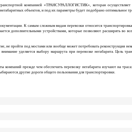
транспортной компанией «ТРАНСУРАЛЛОГИСТИК», которая осуществляет с
па негабаритных объектов, и под их параметры будет подобрано оптимальное 
окументации. К самым сложным видам перевозки относится транспортировка
вается дополнительными устройствами, которые позволяют расширять во все
тие, не пройти под мостами или вообще может потребовать реконструкция не
 внимание уделяется выбору маршрута при перевозке негабарита. Цель тра
ы компаний прежде чем обеспечить перевозку негабарита изучают на траса
выбираются другие дороги общего пользования для транспортировки.