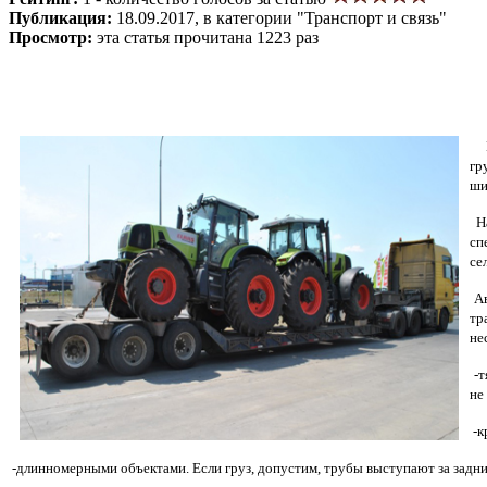
Публикация:
18.09.2017, в категории "Транспорт и связь"
Просмотр:
эта статья прочитана 1223 раз
гр
ши
На
сп
се
Ав
тр
не
-т
не
-к
-длинномерными объектами. Если груз, допустим, трубы выступают за задний