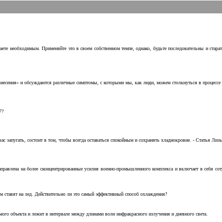
аете необходимым. Применяйте это в своем собственном темпе, однако, будьте последовательны и стара
несения» и обсуждаются различные симптомы, с которыми мы, как люди, можем столкнуться в процессе н
7?
с запугать, состоит в том, чтобы всегда оставаться спокойным и сохранять хладнокровие. - Статья Лизы 
аправлена на более сконцентрированные усилия военно-промышленного комплекса и включает в себя с
м ставят на лед. Действительно ли это самый эффективный способ охлаждения?
ого объекта и лежит в интервале между длинами волн инфракрасного излучения и дневного света.