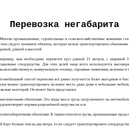
Перевозка негабарита
Многие промышленные, строительные и сельскохозяйственные компании стал
узом следует понимать объекты, которые нельзя транспортировать обычными
риной, длиной и высотой.
пример, вам необходимо перевезти груз длиной 21 метров, с шириной 3 
ециальные спецсредства. Для этих целей чаще всего используются высоко
льскохозяйственную, коммунальную технику, огромные памятники, колонны и 
томобильный способ перевозки всё равно получается более выгодным и бы
алов можно транспортировать на новое место даже дома и небольшие мобильн
сколько категорий. Он может быть представлен:
яжеловесными объектами. Это когда масса груза, погруженного на автомоби
 удовлетворяет нормам разрешённой нагрузки на оси.
рупногабаритными объектами. К таким относятся грузы, превышающие предел
 борт больше чем на два метра, то их следует транспортировать спецсредств