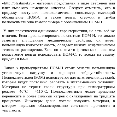
«http://plastimet.ru» материал представлен в виде стержней или
плит высокого немецкого качества. Следует отметить, что в
продажу поступает полиоксиметилен сополимер, имеющий
обозначение ПОМ-С, а также плиты, стержни и трубы
полиоксиметилена гомополимера с обозначением ПОМ-Н.
У них практически одинаковые характеристики, но есть всё же
отличия. Если проанализировать показатели ПОМ-Н, то можно
заметить улучшенные механические свойства, он имеет
повышенную износостойкость, обладает низким коэффициентом
теплового расширения. Если по каким-то физико-механическим
показателям нельзя использовать ПОМ-С, то всегда на замену
придёт ПОМ-Н.
Также к преимуществам ПОМ-Н стоит отнести повышенную
усталостную нагрузку и хорошую виброустойчивость.
Полиоксиметилен (POM) используется для изготовления деталей,
которые будут постоянно работать в экстремальных условиях.
Материал не теряет своей структуры при температурном
режиме -40°С - +110°С. Полиоксиметилен может временно
переносить и более сильный нагрев с охлаждением на тридцать
процентов. Инженеры давно хотели получить материал, в
котором идеально сбалансированно сочетание прочности и
упругости.