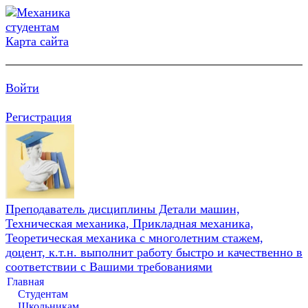
Карта сайта
Войти
Регистрация
Преподаватель дисциплины Детали машин,
Техническая механика, Прикладная механика,
Теоретическая механика с многолетним стажем,
доцент, к.т.н. выполнит работу быстро и качественно в
соответствии с Вашими требованиями
Главная
Студентам
Школьникам