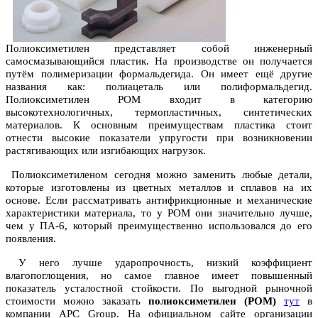
Полиоксиметилен представляет собой инженерный
самосмазывающийся пластик. На производстве он получается
путём полимеризации формальдегида. Он имеет ещё другие
названия как: полиацеталь или полиформальдегид.
Полиоксиметилен POM входит в категорию
высокотехнологичных, термопластичных, синтетических
материалов. К основным преимуществам пластика стоит
отнести высокие показатели упругости при возникновении
растягивающих или изгибающих нагрузок.
Полиоксиметиленом сегодня можно заменить любые детали,
которые изготовлены из цветных металлов и сплавов на их
основе. Если рассматривать антифрикционные и механические
характеристики материала, то у POM они значительно лучше,
чем у ПА-6, который преимущественно использовался до его
появления.
У него лучше ударопрочность, низкий коэффициент
влагопоглощения, но самое главное имеет повышенный
показатель усталостной стойкости. По выгодной рыночной
стоимости можно заказать
полиоксиметилен (POM)
тут
в
компании APC Group. На официальном сайте организации