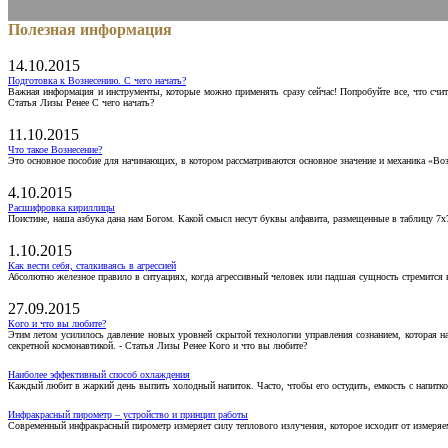
Полезная информация
14.10.2015
Подготовка к Вознесению. С чего начать?
Важная информация и инструменты, которые можно применять сразу сейчас! Попробуйте все, что счит
Статья Лизы Ренее С чего начать?
11.10.2015
Что такое Вознесение?
Это основное пособие для начинающих, в котором рассматриваются основное значение и механика «Воз
4.10.2015
Расшифровка кириллицы
Поистине, наша азбука дана нам Богом. Какой смысл несут буквы алфавита, размещенные в таблицу 7х
1.10.2015
Как вести себя, сталкиваясь в агрессией
Абсолютно железное правило в ситуациях, когда агрессивный человек или падшая сущность стремится ва
27.09.2015
Кого и что вы любите?
Этим летом усилилось давление новых уровней скрытой технологии управления сознанием, которая н
секретной космонавтикой. - Статья Лизы Ренее Кого и что вы любите?
Наиболее эффективный способ охлаждения
Каждый любит в жаркий день выпить холодный напиток. Часто, чтобы его остудить, емкость с напитко
Инфракрасный пирометр – устройство и принцип работы
Современный инфракрасный пирометр измеряет силу теплового излучения, которое исходит от измеряем