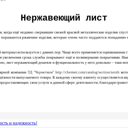
Нержавеющий лист
я, когда ещё недавно сверкавшие свежей краской металлические изделия сп
 поражаются ржавчине изделия, которые очень часто поддаются попаданию на
 материал используется с давних пор. Чаще всего применяется оцинкованная 
я увеличения срока службы покрывают ещё и полимерными покрытиями. Наиб
чно,
лист нержавеющий
дешевле и фунциональность у него довольно – таки неп
лярной компании
ТД "
Черметком" http://chermet.com/catalog/section/nerzh
кот
адёжности выпускаемого товара. К каждому своему клиенту осуществляется и
предоставляющих свои услуги в данной сфере деятельности, благодаря грамо
ость и надежность!