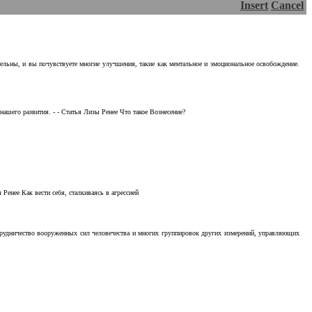
Insert
Cancel
тельны, и вы почувствуете многие улучшения, такие как ментальное и эмоциональное освобождение.
ашего развития. - - Статья Лизы Ренее Что такое Вознесение?
Ренее Как вести себя, сталкиваясь в агрессией
отрудничество вооруженных сил человечества и многих группировок других измерений, управляющих