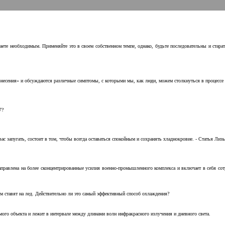
аете необходимым. Применяйте это в своем собственном темпе, однако, будьте последовательны и стара
несения» и обсуждаются различные симптомы, с которыми мы, как люди, можем столкнуться в процессе н
7?
с запугать, состоит в том, чтобы всегда оставаться спокойным и сохранять хладнокровие. - Статья Лизы 
аправлена на более сконцентрированные усилия военно-промышленного комплекса и включает в себя с
м ставят на лед. Действительно ли это самый эффективный способ охлаждения?
ого объекта и лежит в интервале между длинами волн инфракрасного излучения и дневного света.