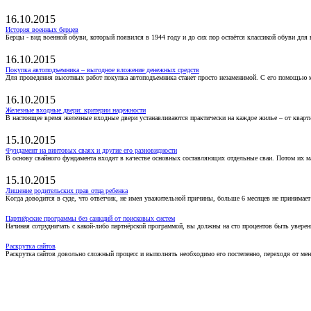
16.10.2015
История военных берцев
Берцы - вид военной обуви, который появился в 1944 году и до сих пор остаётся классикой обуви для
16.10.2015
Покупка автоподъемника – выгодное вложение денежных средств
Для проведения высотных работ покупка автоподъемника станет просто незаменимой. С его помощью 
16.10.2015
Железные входные двери: критерии надежности
В настоящее время железные входные двери устанавливаются практически на каждое жилье – от кварт
15.10.2015
Фундамент на винтовых сваях и другие его разновидности
В основу свайного фундамента входят в качестве основных составляющих отдельные сваи. Потом их 
15.10.2015
Лишение родительских прав отца ребенка
Когда доводится в суде, что ответчик, не имея уважительной причины, больше 6 месяцев не принимае
Партнёрские программы без санкций от поисковых систем
Начиная сотрудничать с какой-либо партнёрской программой, вы должны на сто процентов быть уверены
Раскрутка сайтов
Раскрутка сайтов довольно сложный процесс и выполнять необходимо его постепенно, переходя от ме