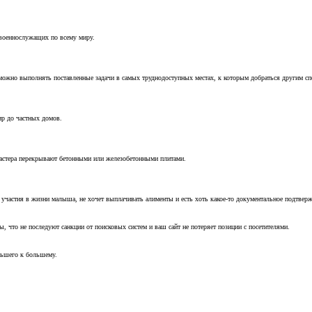
 военнослужащих по всему миру.
можно выполнять поставленные задачи в самых труднодоступных местах, к которым добраться другим с
ир до частных домов.
мастера перекрывают бетонными или железобетонными плитами.
т участия в жизни малыша, не хочет выплачивать алименты и есть хоть какое-то документальное подтвер
, что не последуют санкции от поисковых систем и ваш сайт не потеряет позиции с посетителями.
ньшего к большему.