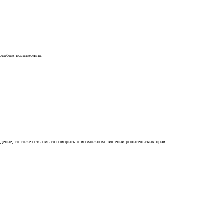
пособом невозможно.
ждение, то тоже есть смысл говорить о возможном лишении родительских прав.