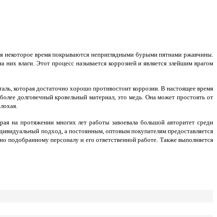
устя некоторое время покрываются неприглядными бурыми пятнами ржавчины.
 них влаги. Этот процесс называется коррозией и является злейшим врагом
сталь, которая достаточно хорошо противостоит коррозии. В настоящее время
олее долговечный кровельный материал, это медь. Она может простоять от
лохая.
орая на протяжении многих лет работы завоевала большой авторитет среди
ндивидуальный подход, а постоянным, оптовым покупателям предоставляется
тно подобранному персоналу и его ответственной работе. Также выполняется