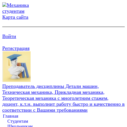
Карта сайта
Войти
Регистрация
Преподаватель дисциплины Детали машин,
Техническая механика, Прикладная механика,
Теоретическая механика с многолетним стажем,
доцент, к.т.н. выполнит работу быстро и качественно в
соответствии с Вашими требованиями
Главная
Студентам
Школьникам