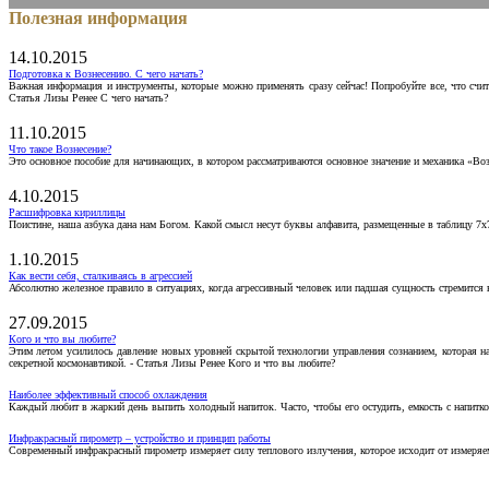
Полезная информация
14.10.2015
Подготовка к Вознесению. С чего начать?
Важная информация и инструменты, которые можно применять сразу сейчас! Попробуйте все, что счит
Статья Лизы Ренее С чего начать?
11.10.2015
Что такое Вознесение?
Это основное пособие для начинающих, в котором рассматриваются основное значение и механика «Воз
4.10.2015
Расшифровка кириллицы
Поистине, наша азбука дана нам Богом. Какой смысл несут буквы алфавита, размещенные в таблицу 7х
1.10.2015
Как вести себя, сталкиваясь в агрессией
Абсолютно железное правило в ситуациях, когда агрессивный человек или падшая сущность стремится ва
27.09.2015
Кого и что вы любите?
Этим летом усилилось давление новых уровней скрытой технологии управления сознанием, которая н
секретной космонавтикой. - Статья Лизы Ренее Кого и что вы любите?
Наиболее эффективный способ охлаждения
Каждый любит в жаркий день выпить холодный напиток. Часто, чтобы его остудить, емкость с напитко
Инфракрасный пирометр – устройство и принцип работы
Современный инфракрасный пирометр измеряет силу теплового излучения, которое исходит от измеряем