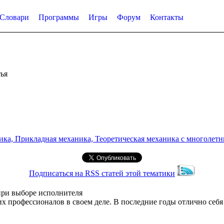
Словари
Программы
Игры
Форум
Контакты
ья
а, Прикладная механика, Теоретическая механика с многолетним
Подписаться на RSS статей этой тематики
 при выборе исполнителя
их профессионалов в своем деле. В последние годы отлично себ