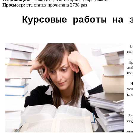
Просмотр:
эта статья прочитана 2738 раз
Курсовые работы на 
Во 
сво
Пр
люб
из 
На 
усл
кон
Зак
сту
опы