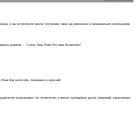
тельны, и вы почувствуете многие улучшения, такие как ментальное и эмоциональное освобождение.
ашего развития. - - Статья Лизы Ренее Что такое Вознесение?
Ренее Как вести себя, сталкиваясь в агрессией
отрудничество вооруженных сил человечества и многих группировок других измерений, управляющих