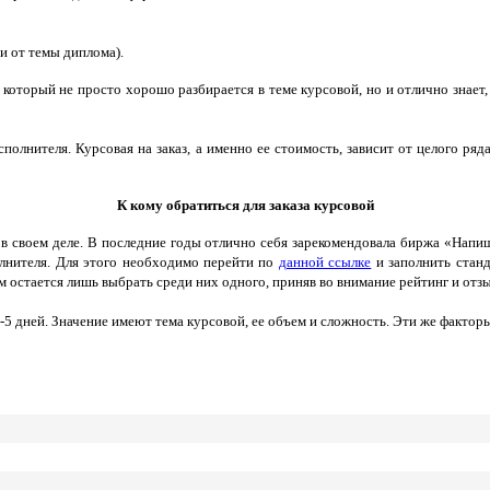
и от темы диплома).
который не просто хорошо разбирается в теме курсовой, но и отлично знает,
полнителя. Курсовая на заказ, а именно ее стоимость, зависит от целого ряд
К кому обратиться для заказа курсовой
в своем деле. В последние годы отлично себя зарекомендовала биржа «Напиш
лнителя. Для этого необходимо перейти по
данной ссылке
и заполнить станд
 остается лишь выбрать среди них одного, приняв во внимание рейтинг и отз
-5 дней. Значение имеют тема курсовой, ее объем и сложность. Эти же факто