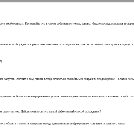
аете необходимым. Применяйте это в своем собственном темпе, однако, будьте последовательны и стара
несения» и обсуждаются различные симптомы, с которыми мы, как люди, можем столкнуться в процессе н
7?
с запугать, состоит в том, чтобы всегда оставаться спокойным и сохранять хладнокровие. - Статья Лизы 
аправлена на более сконцентрированные усилия военно-промышленного комплекса и включает в себя с
м ставят на лед. Действительно ли это самый эффективный способ охлаждения?
ого объекта и лежит в интервале между длинами волн инфракрасного излучения и дневного света.