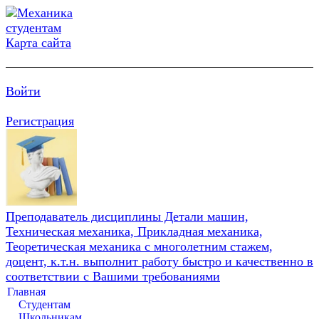
Карта сайта
Войти
Регистрация
Преподаватель дисциплины Детали машин,
Техническая механика, Прикладная механика,
Теоретическая механика с многолетним стажем,
доцент, к.т.н. выполнит работу быстро и качественно в
соответствии с Вашими требованиями
Главная
Студентам
Школьникам