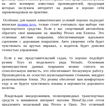
на авто всемирно известных производителей, продукция
которых заслужила авторитет на рынке и хорошо себя
зарекомендовала на практике.
Особенно для наших климатических условий хорошо подходит
японская
резина toyo
, только стоит учитывать при выборе тип
транспортного средства. Если у вас спортивный автомобиль
обратите своё внимание на линейку Proxes или Extensa. Это
отличные жёсткие покрышки, обеспечивающие идеальное
сцепление с дорожным покрытием. Авто уверенно себя будет
чувствовать на крутых виражах, а водитель будет доволен
точностью управления.
Если у вас представительский седан, то хорошо подойдёт
резина Toyo из модельного ряда Versado. Основным
преимуществом данных покрышек можно считать их
относительную мягкость, что обеспечивает бесшумную работу.
Производитель их оснастил шумозащитными стенками, внедрил
разнонаклонные блоки. Эта резина обеспечит вам комфортную
езду и не будете чувствовать изъяны и неровности дорожного
полотна.
Владельцам внедорожников, полноприводных транспортных
средств и минивенов интернет магазин ShinaCity.com готов
предложить модельный ряд Proxes и Open. Это отличный