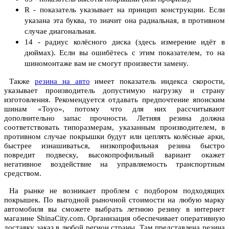
R - показатель указывает на принцип конструкции. Если
указана эта буква, то значит она радиальная, в противном
случае диагональная.
14 - радиус колёсного диска (здесь измерение идёт в
дюймах). Если вы ошибётесь с этим показателем, то на
шиномонтаже вам не смогут произвести замену.
Также
резина на авто
имеет показатель индекса скорости,
указывает производитель допустимую нагрузку и страну
изготовления. Рекомендуется отдавать предпочтение японским
шинам «Toyo», потому что для них рассчитывают
дополнительно запас прочности. Летняя резина должна
соответствовать типоразмерам, указанным производителем, в
противном случае покрышки будут или цеплять колёсные арки,
быстрее изнашиваться, низкопрофильная резина быстро
повредит подвеску, высокопрофильный вариант окажет
негативное воздействие на управляемость транспортным
средством.
На рынке не возникает проблем с подбором подходящих
покрышек. По выгодной рыночной стоимости на любую марку
автомобиля вы сможете выбрать летнюю резину в интернет
магазине ShinaCity.com. Организация обеспечивает оперативную
доставку заказ в любой регион страны. Там представлена резина