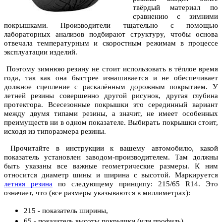
твёрдый материал по
сравнению с зимними
покрышками. Производители тщательно с помощью
лабораторных анализов подбирают структуру, чтобы основа
отвечала температурным и скоростным режимам в процессе
эксплуатации изделий.
Поэтому зимнюю резину не стоит использовать в тёплое время
года, так как она быстрее изнашивается и не обеспечивает
должное сцепление с раскалённым дорожным покрытием. У
летней резины совершенно другой рисунок, другая глубина
протектора. Всесезонные покрышки это серединный вариант
между двумя типами резины, а значит, не имеет особенных
преимуществ ни в одном показателе. Выбирать покрышки стоит,
исходя из типоразмера резины.
Прочитайте в инструкции к вашему автомобилю, какой
показатель установлен заводом-производителем. Там должны
быть указаны все важные геометрические размеры. К ним
относится диаметр шины и ширина с высотой. Маркируется
летняя резина
по следующему принципу:
215/65 R14. Это
означает, что (все размеры указываются в миллиметрах):
215 - показатель ширины,
65 - показатель высоты покрышки (или профиль),