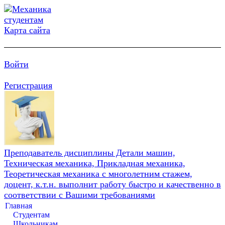
Карта сайта
Войти
Регистрация
Преподаватель дисциплины Детали машин,
Техническая механика, Прикладная механика,
Теоретическая механика с многолетним стажем,
доцент, к.т.н. выполнит работу быстро и качественно в
соответствии с Вашими требованиями
Главная
Студентам
Школьникам