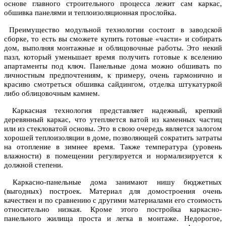
основе главного строительного процесса лежит сам каркас,
обшивка панелями и теплоизоляционная прослойка.
Преимущество модульной технологии состоит в заводской
сборке, то есть вы сможете купить готовые «части» и собирать
дом, выполняя монтажные и облицовочные работы. Это некий
пазл, который уменьшает время получить готовые к вселению
апартаменты под ключ. Панельные дома можно обшивать по
личностным предпочтениям, к примеру, очень гармонично и
красиво смотреться обшивка сайдингом, отделка штукатуркой
либо облицовочным камнем.
Каркасная технология представляет надежный, крепкий
деревянный каркас, что утепляется ватой из каменных частиц
или из стекловатой основы. Это в свою очередь является залогом
хорошей теплоизоляции в доме, позволяющей сократить затраты
на отопление в зимнее время. Также температура (уровень
влажности) в помещении регулируется и нормализируется к
должной степени.
Каркасно-панельные дома занимают нишу бюджетных
(выгодных) построек. Материал для домостроения очень
качествен и по сравнению с другими материалами его стоимость
относительно низкая. Кроме этого постройка каркасно-
панельного жилища проста и легка в монтаже. Недорогое,