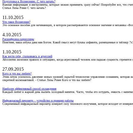
Подготовка к Вознесению. С чего начать?
Важная информация и инструменты, которые можно применять сразу сейчас! Попробуйте все, что счит
Статья Лизы Ренее С чего начать?
11.10.2015
Что такое Вознесение?
Это основное пособие для начинающих, в котором рассматриваются основное значение и механика «Воз
4.10.2015
Расшифровка кириллицы
Поистине, наша азбука дана нам Богом. Какой смысл несут буквы алфавита, размещенные в таблицу 7х
1.10.2015
Как вести себя, сталкиваясь в агрессией
Абсолютно железное правило в ситуациях, когда агрессивный человек или падшая сущность стремится ва
27.09.2015
Кого и что вы любите?
Этим летом усилилось давление новых уровней скрытой технологии управления сознанием, которая н
секретной космонавтикой. - Статья Лизы Ренее Кого и что вы любите?
Наиболее эффективный способ охлаждения
Каждый любит в жаркий день выпить холодный напиток. Часто, чтобы его остудить, емкость с напитко
Инфракрасный пирометр – устройство и принцип работы
Современный инфракрасный пирометр измеряет силу теплового излучения, которое исходит от измеряем