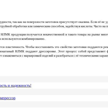
ности, так как на поверхности заготовок присутствует окалина. Если её не уд
руйной обработки или химическим способом, задействуя кислоты. Часто на 
НЛМК продукция получается некачественной и такого товара на рынке много.
да используются комбинированно.
тся пластичность. Чтобы восстановить это свойство заготовки поддаются ре
днокатаный НЛМК поддают дрессировке. Этот процесс собой представляет 
 ознакомиться с маркировкой изделий и разобраться с её техническими харак
ость и надежность!
омпрессор