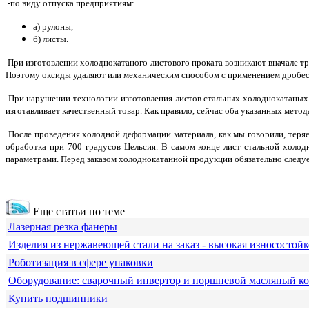
-по виду отпуска предприятиям:
а) рулоны,
б) листы.
При изготовлении холоднокатаного листового проката возникают вначале труд
Поэтому оксиды удаляют или механическим способом с применением дробест
При нарушении технологии изготовления листов стальных холоднокатаных 
изготавливает качественный товар. Как правило, сейчас оба указанных мето
После проведения холодной деформации материала, как мы говорили, теряе
обработка при 700 градусов Цельсия. В самом конце лист стальной холо
параметрами. Перед заказом холоднокатанной продукции обязательно следует
Еще статьи по теме
Лазерная резка фанеры
Изделия из нержавеющей стали на заказ - высокая износостойк
Роботизация в сфере упаковки
Оборудование: сварочный инвертор и поршневой масляный к
Купить подшипники