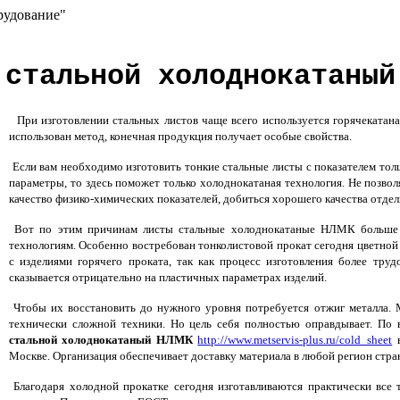
рудование"
 стальной холоднокатаный
При изготовлении стальных листов чаще всего используется горячекатаная
использован метод, конечная продукция получает особые свойства.
Если вам необходимо изготовить тонкие стальные листы с показателем то
параметры, то здесь поможет только холоднокатаная технология. Не позво
качество физико-химических показателей, добиться хорошего качества отдел
Вот по этим причинам листы стальные холоднокатаные НЛМК больше в
технологиям. Особенно востребован тонколистовой прокат сегодня цветной
с изделиями горячего проката, так как процесс изготовления более труд
сказывается отрицательно на пластичных параметрах изделий.
Чтобы их восстановить до нужного уровня потребуется отжиг металла. 
технически сложной техники. Но цель себя полностью оправдывает. П
стальной холоднокатаный НЛМК
http://www.metservis-plus.ru/cold_sheet
в
Москве. Организация обеспечивает доставку материала в любой регион стра
Благодаря холодной прокатке сегодня изготавливаются практически все