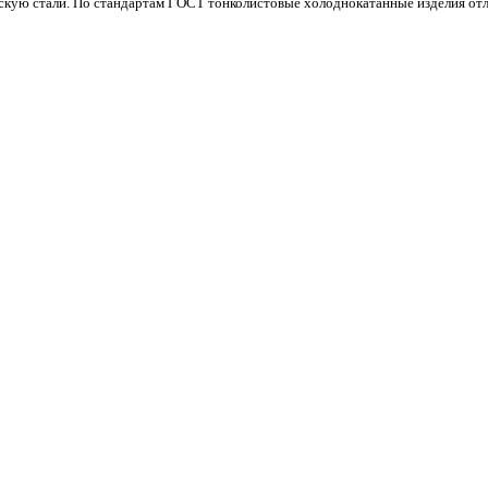
скую стали. По стандартам ГОСТ тонколистовые холоднокатанные изделия от