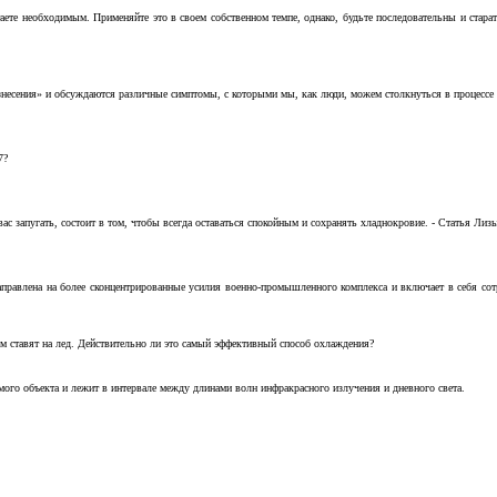
аете необходимым. Применяйте это в своем собственном темпе, однако, будьте последовательны и стара
несения» и обсуждаются различные симптомы, с которыми мы, как люди, можем столкнуться в процессе н
7?
с запугать, состоит в том, чтобы всегда оставаться спокойным и сохранять хладнокровие. - Статья Лизы 
аправлена на более сконцентрированные усилия военно-промышленного комплекса и включает в себя с
м ставят на лед. Действительно ли это самый эффективный способ охлаждения?
ого объекта и лежит в интервале между длинами волн инфракрасного излучения и дневного света.