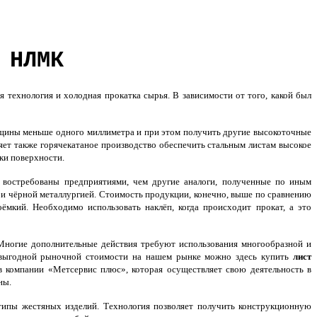
 НЛМК
 технология и холодная прокатка сырья. В зависимости от того, какой был
лщины меньше одного миллиметра и при этом получить другие высокоточные
ляет также горячекатаное производство обеспечить стальным листам высокое
ки поверхности.
остребованы предприятиями, чем другие аналоги, полученные по иным
 и чёрной металлургией. Стоимость продукции, конечно, выше по сравнению
оёмкий. Необходимо использовать наклёп, когда происходит прокат, а это
Многие дополнительные действия требуют использования многообразной и
о выгодной рыночной стоимости на нашем рынке можно здесь купить
лист
 компании «Метсервис плюс», которая осуществляет свою деятельность в
ны.
 типы жестяных изделий. Технология позволяет получить конструкционную