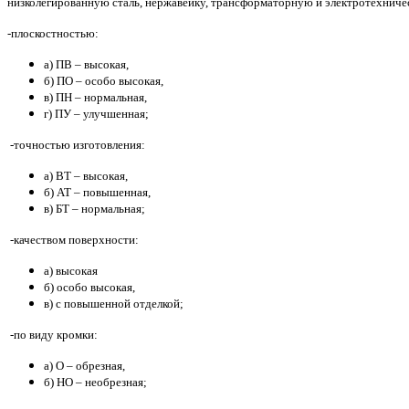
низколегированную сталь, нержавейку, трансформаторную и электротехниче
-плоскостностью:
а) ПВ – высокая,
б) ПО – особо высокая,
в) ПН – нормальная,
г) ПУ – улучшенная;
-точностью изготовления:
а) ВТ – высокая,
б) АТ – повышенная,
в) БТ – нормальная;
-качеством поверхности:
а) высокая
б) особо высокая,
в) с повышенной отделкой;
-по виду кромки:
а) О – обрезная,
б) НО – необрезная;