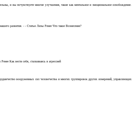
тельны, и вы почувствуете многие улучшения, такие как ментальное и эмоциональное освобождение.
ашего развития. - - Статья Лизы Ренее Что такое Вознесение?
Ренее Как вести себя, сталкиваясь в агрессией
отрудничество вооруженных сил человечества и многих группировок других измерений, управляющих