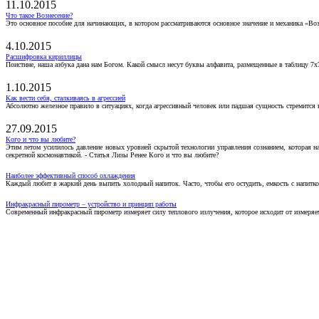
11.10.2015
Что такое Вознесение?
Это основное пособие для начинающих, в котором рассматриваются основное значение и механика «Воз
4.10.2015
Расшифровка кириллицы
Поистине, наша азбука дана нам Богом. Какой смысл несут буквы алфавита, размещенные в таблицу 7х
1.10.2015
Как вести себя, сталкиваясь в агрессией
Абсолютно железное правило в ситуациях, когда агрессивный человек или падшая сущность стремится ва
27.09.2015
Кого и что вы любите?
Этим летом усилилось давление новых уровней скрытой технологии управления сознанием, которая н
секретной космонавтикой. - Статья Лизы Ренее Кого и что вы любите?
Наиболее эффективный способ охлаждения
Каждый любит в жаркий день выпить холодный напиток. Часто, чтобы его остудить, емкость с напитко
Инфракрасный пирометр – устройство и принцип работы
Современный инфракрасный пирометр измеряет силу теплового излучения, которое исходит от измеряем