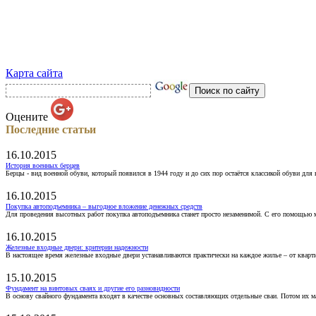
Карта сайта
Оцените
Последние статьи
16.10.2015
История военных берцев
Берцы - вид военной обуви, который появился в 1944 году и до сих пор остаётся классикой обуви для
16.10.2015
Покупка автоподъемника – выгодное вложение денежных средств
Для проведения высотных работ покупка автоподъемника станет просто незаменимой. С его помощью 
16.10.2015
Железные входные двери: критерии надежности
В настоящее время железные входные двери устанавливаются практически на каждое жилье – от кварт
15.10.2015
Фундамент на винтовых сваях и другие его разновидности
В основу свайного фундамента входят в качестве основных составляющих отдельные сваи. Потом их 