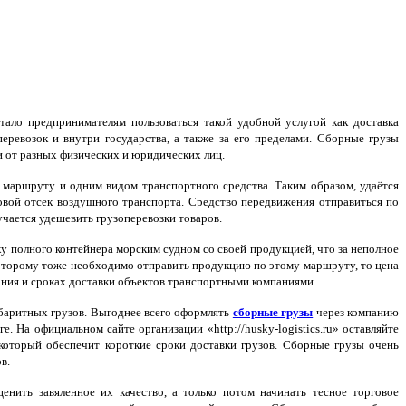
тало предпринимателям пользоваться такой удобной услугой как доставка
ревозок и внутри государства, а также за его пределами. Сборные грузы
 от разных физических и юридических лиц.
 маршруту и одним видом транспортного средства. Таким образом, удаётся
зовой отсек воздушного транспорта. Средство передвижения отправиться по
учается удешевить грузоперевозки товаров.
у полного контейнера морским судном со своей продукцией, что за неполное
 которому тоже необходимо отправить продукцию по этому маршруту, то цена
вания и сроках доставки объектов транспортными компаниями.
абаритных грузов. Выгоднее всего оформлять
сборные грузы
через компанию
. На официальном сайте организации «http://husky-logistics.ru» оставляйте
который обеспечит короткие сроки доставки грузов. Сборные грузы очень
в.
енить завяленное их качество, а только потом начинать тесное торговое