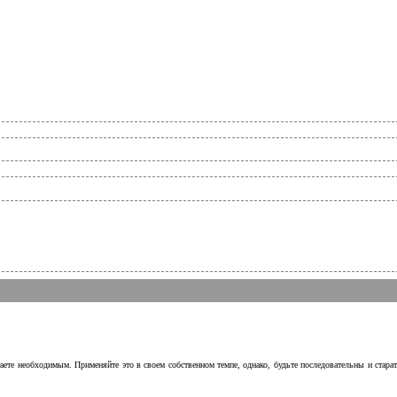
аете необходимым. Применяйте это в своем собственном темпе, однако, будьте последовательны и стара