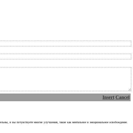
Insert
Cancel
тельны, и вы почувствуете многие улучшения, такие как ментальное и эмоциональное освобождение.