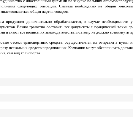
трудничество с иностранными фирмами по закупке больших объёмов продукц
полнения следующих операций. Сначала необходимо на общий консолид
омплектовываться общая партия товаров.
м продукция дополнительно обрабатывается, в случае необходимости у
кументов. Важно грамотно составить все документы с юридической точки зр
и и знают все нюансы их законодательства, поэтому не должно возникнуть пр
овые отсеки транспортных средств, осуществляется их отправка в пункт н
разу нескольких средств передвижения. Компании могут обеспечивать доставк
ия, сам вид транспорта.