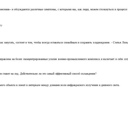
несения» и обсуждаются различные симптомы, с которыми мы, как люди, можем столкнуться в процессе н
7?
с запугать, состоит в том, чтобы всегда оставаться спокойным и сохранять хладнокровие. - Статья Лизы 
аправлена на более сконцентрированные усилия военно-промышленного комплекса и включает в себя с
м ставят на лед. Действительно ли это самый эффективный способ охлаждения?
ого объекта и лежит в интервале между длинами волн инфракрасного излучения и дневного света.