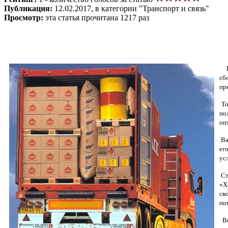
Публикация:
12.02.2017, в категории "Транспорт и связь"
Просмотр:
эта статья прочитана 1217 раз
сб
пр
То
по
оп
Ва
ег
ус
Ст
«Х
св
по
Ве