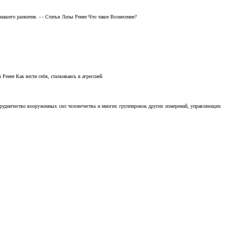
ашего развития. - - Статья Лизы Ренее Что такое Вознесение?
Ренее Как вести себя, сталкиваясь в агрессией
отрудничество вооруженных сил человечества и многих группировок других измерений, управляющих