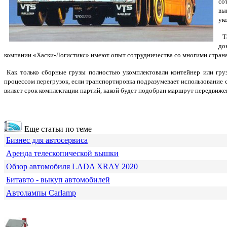
со
вы
ук
Та
до
компании «Хаски-Логистикс» имеют опыт сотрудничества со многими странам
Как только сборные грузы полностью укомплектовали контейнер или груз
процессом перегрузок, если транспортировка подразумевает использование с
виляет срок комплектации партий, какой будет подобран маршрут передвижен
Еще статьи по теме
Бизнес для автосервиса
Аренда телескопической вышки
Обзор автомобиля LADA XRAY 2020
Битавто - выкуп автомобилей
Автолампы Carlamp