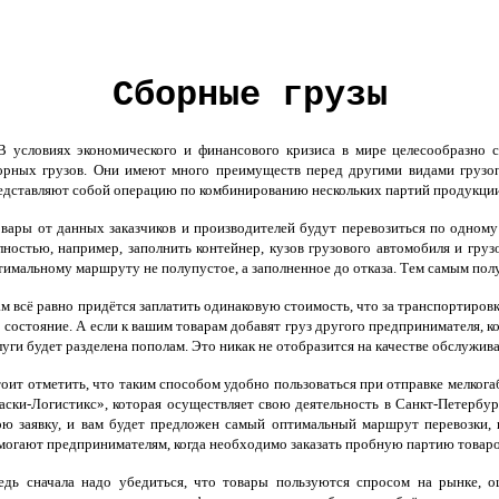
Сборные грузы
В условиях экономического и финансового кризиса в мире целесообразно с
орных грузов. Они имеют много преимуществ перед другими видами грузопе
едставляют собой операцию по комбинированию нескольких партий продукции
вары от данных заказчиков и производителей будут перевозиться по одному
лностью, например, заполнить контейнер, кузов грузового автомобиля и гру
тимальному маршруту не полупустое, а заполненное до отказа. Тем самым пол
м всё равно придётся заплатить одинаковую стоимость, что за транспортировк
о состояние. А если к вашим товарам добавят груз другого предпринимателя,
луги будет разделена пополам. Это никак не отобразится на качестве обслужи
оит отметить, что таким способом удобно пользоваться при отправке мелког
аски-Логистикс», которая осуществляет свою деятельность в Санкт-Петербурге
ою заявку, и вам будет предложен самый оптимальный маршрут перевозки, 
могают предпринимателям, когда необходимо заказать пробную партию товаро
дь сначала надо убедиться, что товары пользуются спросом на рынке, оц