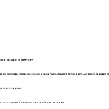
 военнослужащих по всему миру.
можно выполнять поставленные задачи в самых труднодоступных местах, к которым добраться другим с
ир до частных домов.
мастера перекрывают бетонными или железобетонными плитами.