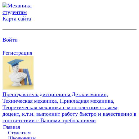
Карта сайта
Войти
Регистрация
Преподаватель дисциплины Детали машин,
Техническая механика, Прикладная механика,
Теоретическая механика с многолетним стажем,
доцент, к.т.н. выполнит работу быстро и качественно в
соответствии с Вашими требованиями
Главная
Студентам
Школьникам