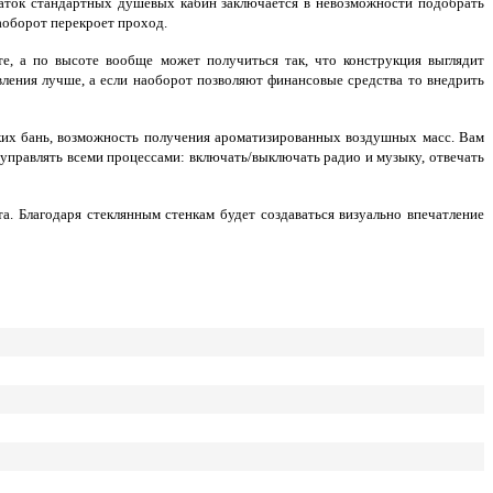
статок стандартных душевых кабин заключается в невозможности подобрать
наоборот перекроет проход.
, а по высоте вообще может получиться так, что конструкция выглядит
вления лучше, а если наоборот позволяют финансовые средства то внедрить
цких бань, возможность получения ароматизированных воздушных масс. Вам
управлять всеми процессами: включать/выключать радио и музыку, отвечать
а. Благодаря стеклянным стенкам будет создаваться визуально впечатление