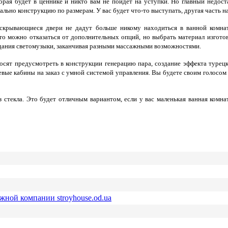
орая будет в ценнике и никто вам не пойдёт на уступки. Но главный недо
ально конструкцию по размерам. У вас будет что-то выступать, другая часть 
крывающиеся двери не дадут больше никому находиться в ванной комнате
то можно отказаться от дополнительных опций, но выбрать материал изгото
здания светомузыки, заканчивая разными массажными возможностями.
осят предусмотреть в конструкции генерацию пара, создание эффекта туре
ые кабины на заказ с умной системой управления. Вы будете своим голосом 
стекла. Это будет отличным вариантом, если у вас маленькая ванная комнат
ежной компании stroyhouse.od.ua