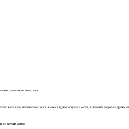
 военнослужащих по всему миру.
можно выполнять поставленные задачи в самых труднодоступных местах, к которым добраться другим с
ир до частных домов.