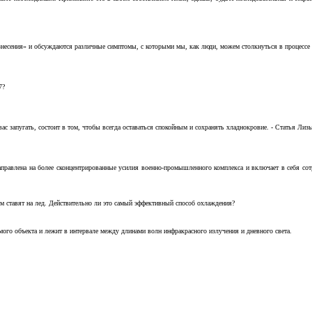
несения» и обсуждаются различные симптомы, с которыми мы, как люди, можем столкнуться в процессе н
7?
с запугать, состоит в том, чтобы всегда оставаться спокойным и сохранять хладнокровие. - Статья Лизы 
аправлена на более сконцентрированные усилия военно-промышленного комплекса и включает в себя с
м ставят на лед. Действительно ли это самый эффективный способ охлаждения?
ого объекта и лежит в интервале между длинами волн инфракрасного излучения и дневного света.