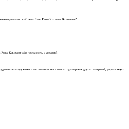
ашего развития. - - Статья Лизы Ренее Что такое Вознесение?
Ренее Как вести себя, сталкиваясь в агрессией
отрудничество вооруженных сил человечества и многих группировок других измерений, управляющих