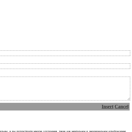
Insert
Cancel
тельны, и вы почувствуете многие улучшения, такие как ментальное и эмоциональное освобождение.