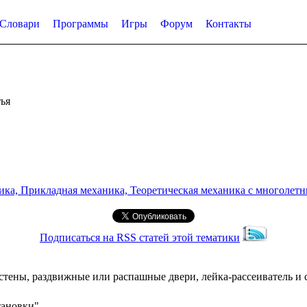
Словари
Программы
Игры
Форум
Контакты
ья
а, Прикладная механика, Теоретическая механика с многолетним
Подписаться на RSS статей этой тематики
 стены, раздвижные или распашные двери, лейка-рассеиватель и
тановки"