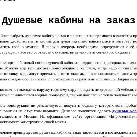
Душевые кабины на заказ
час выбрать душевую кабину не так и просто, из-за огромного количества 
ьшое удовольствие, и кабина для душа идеально вписывалась в интерьер п
атить своё внимание. В-первую очередь необходимо определиться с её 
струкция, и всё это соотнести с суммой, выделенной из семейного бюджета.
 входит в базовый состав душевой кабины: поддон, стены, раздвижные или 
ы. Можно ещё присмотреть конструкцию с куполом, тогда надо обязательн
ственнику, ведь могут приехать в гости знакомые и воспользоваться вашим 
зано с рядом особенностей, про которые так сразу и не вспомнишь.
Закрытые 
 позволяют выходить наружу горячему пару и оседать не деревянной мебели, ст
стрее принимаются водные процедуры, так как накопление тепла получается м
ие конструкции не рекомендуется покупать людям, у которых есть пробле
ановиться на открытом варианте. Дешевле получится сделать
душевые каб
тельность в Москве. На официальном сайте организации «http://zerkala
оектируете конструкцию своей мечты.
овное преимущество душевых кабин на заказ заключается в возможности ман