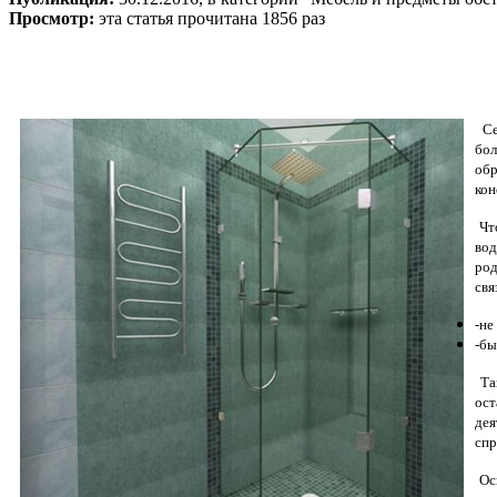
Просмотр:
эта статья прочитана 1856 раз
Сей
бол
обр
кон
Что
вод
род
свя
-не
-бы
Так
ост
дея
спр
Осн