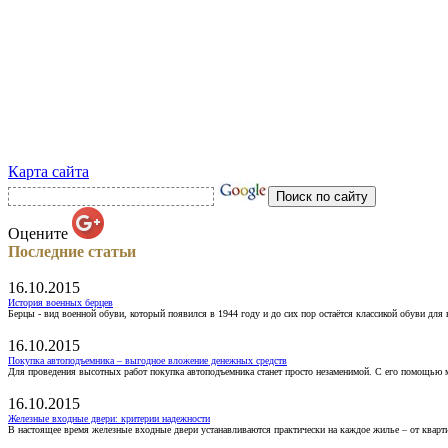
Карта сайта
Оцените
Последние статьи
16.10.2015
История военных берцев
Берцы - вид военной обуви, который появился в 1944 году и до сих пор остаётся классикой обуви для
16.10.2015
Покупка автоподъемника – выгодное вложение денежных средств
Для проведения высотных работ покупка автоподъемника станет просто незаменимой. С его помощью 
16.10.2015
Железные входные двери: критерии надежности
В настоящее время железные входные двери устанавливаются практически на каждое жилье – от кварт