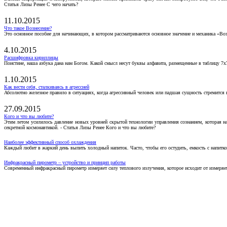
Статья Лизы Ренее С чего начать?
11.10.2015
Что такое Вознесение?
Это основное пособие для начинающих, в котором рассматриваются основное значение и механика «Воз
4.10.2015
Расшифровка кириллицы
Поистине, наша азбука дана нам Богом. Какой смысл несут буквы алфавита, размещенные в таблицу 7х
1.10.2015
Как вести себя, сталкиваясь в агрессией
Абсолютно железное правило в ситуациях, когда агрессивный человек или падшая сущность стремится ва
27.09.2015
Кого и что вы любите?
Этим летом усилилось давление новых уровней скрытой технологии управления сознанием, которая н
секретной космонавтикой. - Статья Лизы Ренее Кого и что вы любите?
Наиболее эффективный способ охлаждения
Каждый любит в жаркий день выпить холодный напиток. Часто, чтобы его остудить, емкость с напитко
Инфракрасный пирометр – устройство и принцип работы
Современный инфракрасный пирометр измеряет силу теплового излучения, которое исходит от измеряем