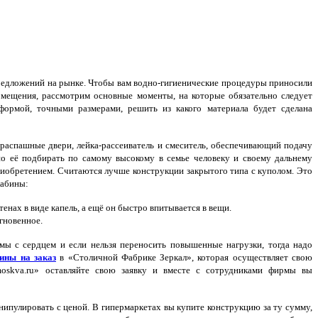
предложений на рынке. Чтобы вам водно-гигиенические процедуры приносили
омещения, рассмотрим основные моменты, на которые обязательно следует
формой, точными размерами, решить из какого материала будет сделана
распашные двери, лейка-рассеиватель и смеситель, обеспечивающий подачу
о её подбирать по самому высокому в семье человеку и своему дальнему
приобретением. Считаются лучше конструкции закрытого типа с куполом. Это
кабины:
енах в виде капель, а ещё он быстро впитывается в вещи.
гновенное.
мы с сердцем и если нельзя переносить повышенные нагрузки, тогда надо
ины на заказ
в «Столичной Фабрике Зеркал», которая осуществляет свою
-moskva.ru» оставляйте свою заявку и вместе с сотрудниками фирмы вы
ипулировать с ценой. В гипермаркетах вы купите конструкцию за ту сумму,