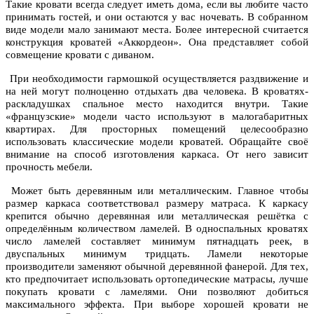
Такие кровати всегда следует иметь дома, если вы любите часто
принимать гостей, и они остаются у вас ночевать. В собранном
виде модели мало занимают места. Более интересной считается
конструкция кроватей «Аккордеон». Она представляет собой
совмещение кровати с диваном.
При необходимости гармошкой осуществляется раздвижение и
на ней могут полноценно отдыхать два человека. В кроватях-
раскладушках спальное место находится внутри. Такие
«французские» модели часто используют в малогабаритных
квартирах. Для просторных помещений целесообразно
использовать классические модели кроватей. Обращайте своё
внимание на способ изготовления каркаса. От него зависит
прочность мебели.
Может быть деревянным или металлическим. Главное чтобы
размер каркаса соответствовал размеру матраса. К каркасу
крепится обычно деревянная или металлическая решётка с
определённым количеством ламелей. В односпальных кроватях
число ламелей составляет минимум пятнадцать реек, в
двуспальных минимум тридцать. Ламели некоторые
производители заменяют обычной деревянной фанерой. Для тех,
кто предпочитает использовать ортопедические матрасы, лучше
покупать кровати с ламелями. Они позволяют добиться
максимального эффекта. При выборе хорошей кровати не