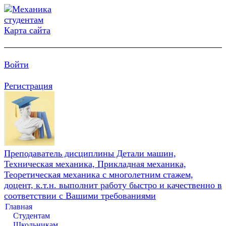
Карта сайта
Войти
Регистрация
Преподаватель дисциплины Детали машин,
Техническая механика, Прикладная механика,
Теоретическая механика с многолетним стажем,
доцент, к.т.н. выполнит работу быстро и качественно в
соответствии с Вашими требованиями
Главная
Студентам
Школьникам