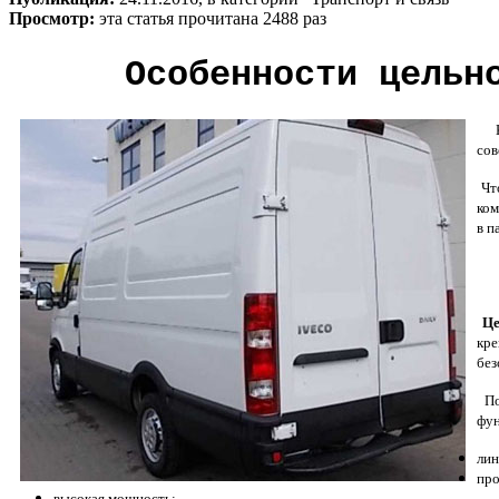
Просмотр:
эта статья прочитана 2488 раз
Особенности цельн
Ко
сов
Что
ком
в п
Це
кре
без
По
фун
лин
про
высокая мощность;