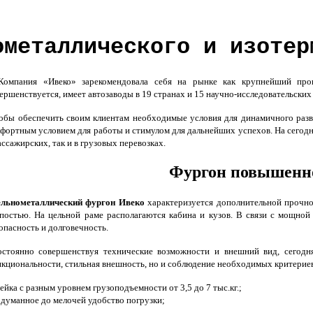
ометаллического и изотер
мпания «Ивеко» зарекомендовала себя на рынке как крупнейший произ
ершенствуется, имеет автозаводы в 19 странах и 15 научно-исследовательских
бы обеспечить своим клиентам необходимые условия для динамичного разв
фортным условием для работы и стимулом для дальнейших успехов. На сегод
ассажирских, так и в грузовых перевозках.
Фургон повышенно
льнометаллический фургон Ивеко
характеризуется дополнительной прочно
постью. На цельной раме располагаются кабина и кузов. В связи с мощной
опасность и долговечность.
стоянно совершенствуя технические возможности и внешний вид, сегодн
кциональности, стильная внешность, но и соблюдение необходимых критерие
ейка с разным уровнем грузоподъемности от 3,5 до 7 тыс.кг.;
думанное до мелочей удобство погрузки;