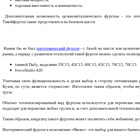
хорошая вместимость и компактность.
Дополнительная возможность цельнометаллического фургона - это изг
Такойфургон
также представлен и на базовом шасси.
Каким бы не был
изотермический фургон
-
с базой на шасси или цельном
рынка, а наряду с развитием технологий такой фургон можно сделать полн
гаммой Daily, моделями 35C15, 45С15, 60С15, 65С15, 70С15, 70С15
IvecoStralis 420.
Учитывая свою функциональность и делая выбор в сторону оптимизации р
Кузов, по сути, является «термосом». Изготовлен таким образом, чтобы 
груза.
Обычно теплоизолированный вид фургона используется для перевозки пищ
подходит для перевозки любых грузов и, за счет дополнительной теплоизоля
Таким образом, владелец такого фургона может посвятить себя любимому дел
Изотермический фургон в исполнении «Ивеко»- это выбор для вашего бизнес