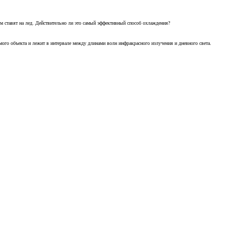
м ставят на лед. Действительно ли это самый эффективный способ охлаждения?
ого объекта и лежит в интервале между длинами волн инфракрасного излучения и дневного света.