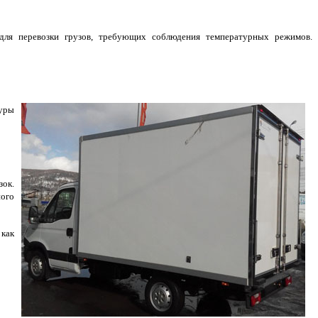
 для перевозки грузов, требующих соблюдения температурных режимов.
туры
зок.
ного
 как