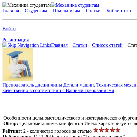
Главная
Студентам
Школьникам
Статьи
Библиотека
Войти
Регистрация
Главная
Статьи
Список статей
Стат
Преподаватель дисциплины Детали машин, Техническая механик
качественно в соответствии с Вашими требованиями
Особенности цельнометаллического и изотермического фурго
Обзор:
Цельнометаллический фургон Ивеко характеризуется д
Рейтинг:
2 - количество голосов за статью
Публикация:
24.11.2016, в категории "Транспорт и связь"