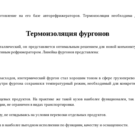
отовление на его базе авторефрижераторов. Термоизоляция необходима
Термоизоляция фургонов
еталлический, он представляется оптимальным решением для новой конъюнк
оценным рефрижератором. Линейка фургонов представлена:
асходов, изотермический фургон стал хорошим тоном в сфере грузоперево
внутри фургона сохранился температурный режим, необходимый для конкрет
евых продуктов. На практике же такой кузов наиболее функционален, так
ции, не ограничен в видах транспортировки.
у, не оглядываясь на условия перевозки отдельных продуктов.
а в наиболее выгодном исполнении по функциям, качеству и оснащенности.