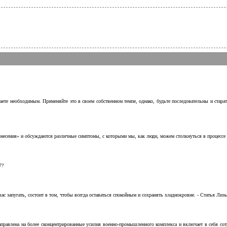
аете необходимым. Применяйте это в своем собственном темпе, однако, будьте последовательны и стара
несения» и обсуждаются различные симптомы, с которыми мы, как люди, можем столкнуться в процессе н
7?
с запугать, состоит в том, чтобы всегда оставаться спокойным и сохранять хладнокровие. - Статья Лизы 
аправлена на более сконцентрированные усилия военно-промышленного комплекса и включает в себя с