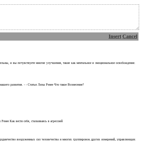
Insert
Cancel
тельны, и вы почувствуете многие улучшения, такие как ментальное и эмоциональное освобождение.
ашего развития. - - Статья Лизы Ренее Что такое Вознесение?
Ренее Как вести себя, сталкиваясь в агрессией
отрудничество вооруженных сил человечества и многих группировок других измерений, управляющих