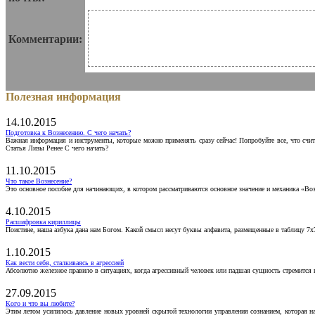
Комментарии:
Полезная информация
14.10.2015
Подготовка к Вознесению. С чего начать?
Важная информация и инструменты, которые можно применять сразу сейчас! Попробуйте все, что счит
Статья Лизы Ренее С чего начать?
11.10.2015
Что такое Вознесение?
Это основное пособие для начинающих, в котором рассматриваются основное значение и механика «Воз
4.10.2015
Расшифровка кириллицы
Поистине, наша азбука дана нам Богом. Какой смысл несут буквы алфавита, размещенные в таблицу 7х
1.10.2015
Как вести себя, сталкиваясь в агрессией
Абсолютно железное правило в ситуациях, когда агрессивный человек или падшая сущность стремится ва
27.09.2015
Кого и что вы любите?
Этим летом усилилось давление новых уровней скрытой технологии управления сознанием, которая н