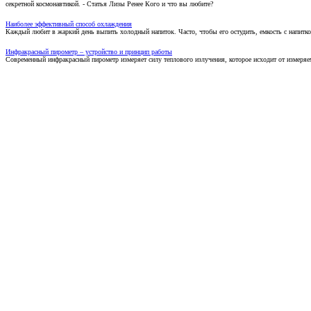
секретной космонавтикой. - Статья Лизы Ренее Кого и что вы любите?
Наиболее эффективный способ охлаждения
Каждый любит в жаркий день выпить холодный напиток. Часто, чтобы его остудить, емкость с напитко
Инфракрасный пирометр – устройство и принцип работы
Современный инфракрасный пирометр измеряет силу теплового излучения, которое исходит от измеряем