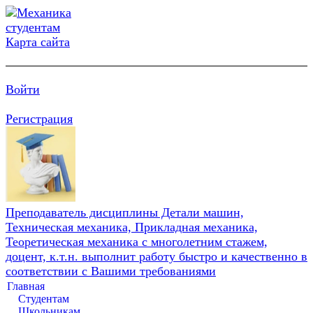
Карта сайта
Войти
Регистрация
Преподаватель дисциплины Детали машин,
Техническая механика, Прикладная механика,
Теоретическая механика с многолетним стажем,
доцент, к.т.н. выполнит работу быстро и качественно в
соответствии с Вашими требованиями
Главная
Студентам
Школьникам