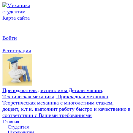
Карта сайта
Войти
Регистрация
Преподаватель дисциплины Детали машин,
Техническая механика, Прикладная механика,
Теоретическая механика с многолетним стажем,
доцент, к.т.н. выполнит работу быстро и качественно в
соответствии с Вашими требованиями
Главная
Студентам
Школьникам