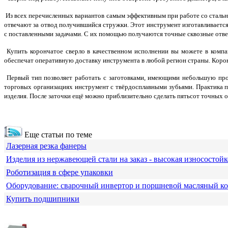
Из всех перечисленных вариантов самым эффективным при работе со стальны
отвечают за отвод получившийся стружки. Этот инструмент изготавливается 
с поставленными задачами. С их помощью получаются точные сквозные отве
Купить корончатое сверло в качественном исполнении вы можете в компан
обеспечат оперативную доставку инструмента в любой регион страны. Корон
Первый тип позволяет работать с заготовками, имеющими небольшую прочн
торговых организациях инструмент с твёрдосплавными зубьями. Практика п
изделия. После заточки ещё можно приблизительно сделать пятьсот точных 
Еще статьи по теме
Лазерная резка фанеры
Изделия из нержавеющей стали на заказ - высокая износостойк
Роботизация в сфере упаковки
Оборудование: сварочный инвертор и поршневой масляный к
Купить подшипники