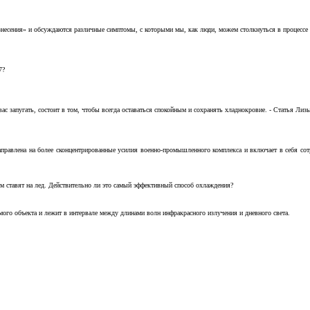
несения» и обсуждаются различные симптомы, с которыми мы, как люди, можем столкнуться в процессе н
7?
с запугать, состоит в том, чтобы всегда оставаться спокойным и сохранять хладнокровие. - Статья Лизы 
аправлена на более сконцентрированные усилия военно-промышленного комплекса и включает в себя с
м ставят на лед. Действительно ли это самый эффективный способ охлаждения?
ого объекта и лежит в интервале между длинами волн инфракрасного излучения и дневного света.