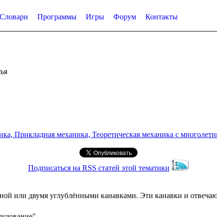
Словари
Программы
Игры
Форум
Контакты
ья
а, Прикладная механика, Теоретическая механика с многолетним
Подписаться на RSS статей этой тематики
дной или двумя углублёнными канавками. Эти канавки и отвеча
рудование"