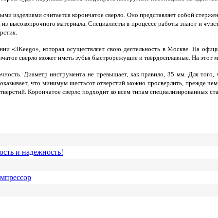
ми изделиями считается корончатое сверло. Оно представляет собой стержень
из высокопрочного материала. Специалисты в процессе работы знают и чувств
рстия.
ии «3Keego», которая осуществляет свою деятельность в Москве. На официал
чатое сверло может иметь зубья быстрорежущие и твёрдосплавные. На этот мо
ость. Диаметр инструмента не превышает, как правило, 35 мм. Для того, 
оказывает, что минимум шестьсот отверстий можно просверлить, прежде чем 
отверстий. Корончатое сверло подходит ко всем типам специализированных ста
ость и надежность!
омпрессор