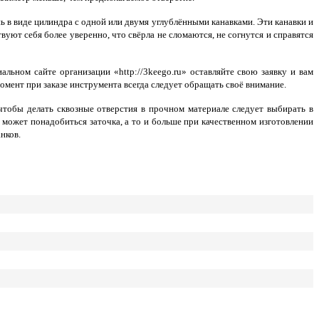
 в виде цилиндра с одной или двумя углублёнными канавками. Эти канавки и
уют себя более уверенно, что свёрла не сломаются, не согнутся и справятся
ьном сайте организации «http://3keego.ru» оставляйте свою заявку и вам
мент при заказе инструмента всегда следует обращать своё внимание.
чтобы делать сквозные отверстия в прочном материале следует выбирать в
может понадобиться заточка, а то и больше при качественном изготовлении
нков.