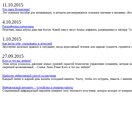
11.10.2015
Что такое Вознесение?
Это основное пособие для начинающих, в котором рассматриваются основное значение и механика «Воз
4.10.2015
Расшифровка кириллицы
Поистине, наша азбука дана нам Богом. Какой смысл несут буквы алфавита, размещенные в таблицу 7х
1.10.2015
Как вести себя, сталкиваясь в агрессией
Абсолютно железное правило в ситуациях, когда агрессивный человек или падшая сущность стремится ва
27.09.2015
Кого и что вы любите?
Этим летом усилилось давление новых уровней скрытой технологии управления сознанием, которая н
секретной космонавтикой. - Статья Лизы Ренее Кого и что вы любите?
Наиболее эффективный способ охлаждения
Каждый любит в жаркий день выпить холодный напиток. Часто, чтобы его остудить, емкость с напитко
Инфракрасный пирометр – устройство и принцип работы
Современный инфракрасный пирометр измеряет силу теплового излучения, которое исходит от измеряем