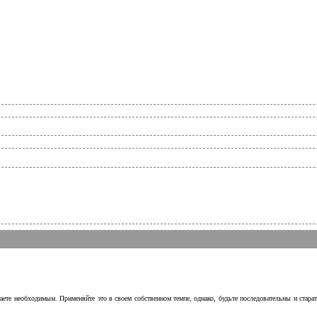
аете необходимым. Применяйте это в своем собственном темпе, однако, будьте последовательны и стара