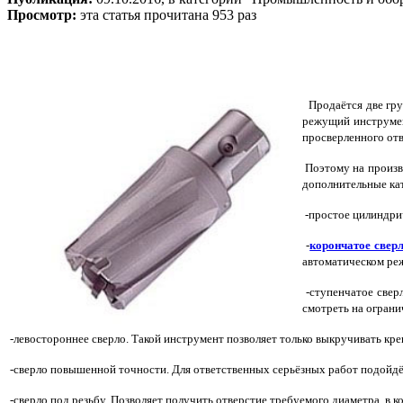
Просмотр:
эта статья прочитана 953 раз
Продаётся две груп
режущий инструмен
просверленного отв
Поэтому на произво
дополнительные ка
-простое цилиндри
-
корончатое свер
автоматическом ре
-ступенчатое свер
смотреть на ограни
-левостороннее сверло. Такой инструмент позволяет только выкручивать креп
-сверло повышенной точности. Для ответственных серьёзных работ подойдёт
-сверло под резьбу. Позволяет получить отверстие требуемого диаметра, в 