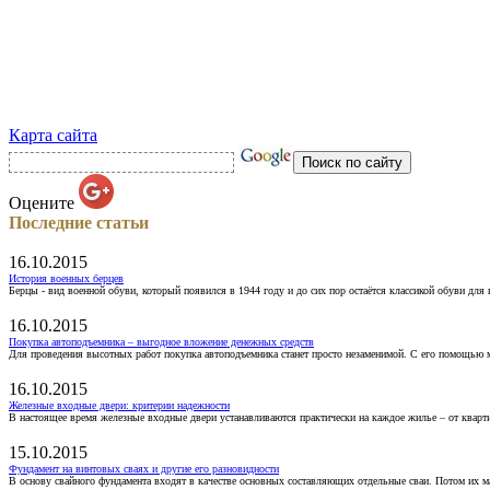
Карта сайта
Оцените
Последние статьи
16.10.2015
История военных берцев
Берцы - вид военной обуви, который появился в 1944 году и до сих пор остаётся классикой обуви для
16.10.2015
Покупка автоподъемника – выгодное вложение денежных средств
Для проведения высотных работ покупка автоподъемника станет просто незаменимой. С его помощью 
16.10.2015
Железные входные двери: критерии надежности
В настоящее время железные входные двери устанавливаются практически на каждое жилье – от кварт
15.10.2015
Фундамент на винтовых сваях и другие его разновидности
В основу свайного фундамента входят в качестве основных составляющих отдельные сваи. Потом их 