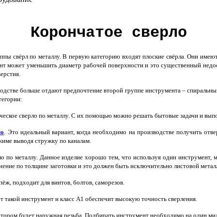
Корончатое сверло
пы свёрл по металлу. В первую категорию входят плоские свёрла. Они имеют
т может уменьшить диаметр рабочей поверхности и это существенный недос
ерстия.
дстве больше отдают предпочтение второй группе инструмента – спиральным 
тегории:
ческое сверло по металлу. С их помощью можно решать бытовые задачи и вып
ло
. Это идеальный вариант, когда необходимо на производстве получить от
жиме выводя стружку по каналам.
ло по металлу. Данное изделие хорошо тем, что используя один инструмент,
чение по толщине заготовки и это должен быть исключительно листовой метал
ёж, подходит для винтов, болтов, саморезов.
 такой инструмент и класс А1 обеспечит высокую точность сверления.
котором будет наружная резьба. Подбирать инструмент необходимо на один ми