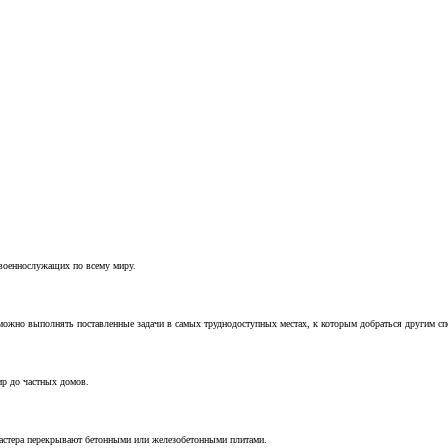
 военнослужащих по всему миру.
можно выполнять поставленные задачи в самых труднодоступных местах, к которым добраться другим с
ир до частных домов.
мастера перекрывают бетонными или железобетонными плитами.