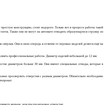
 простую конструкцию, стоят недорого. Только вот в процессе работы такой
таток. Также они не могут на автомате отводить образующуюся стружку из
свёрлам. Они в свою очередь в отличие от перовых моделей делятся ещё на
олнять профессиональные работы. Диаметр изделий небольшой до 12 мм.
верстие диаметром больше 30 мм. Они имеют специальные отводы, которые в
 можно просверлить отверстия с разным диаметром. Обязательно необходимо
лопрокат.
ллиметр меньше, чем предполагаемое отверстие.