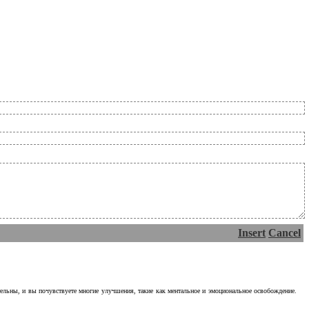
Insert
Cancel
тельны, и вы почувствуете многие улучшения, такие как ментальное и эмоциональное освобождение.