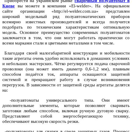
Приобрести на украинском рынке
сварочный полуавтомат в
Киеве
вы можете в компании «El-welder». На официальном
сайте организации «http://el-welder.com.ua» представлен
широкий модельный ряд полуавтоматических приборов
всемирно известных производителей и всегда получится
подобрать по техническим характеристикам оптимальную
модель. Основное преимущество современных полуавтоматов
заключается в том, что они могут работать практически со
всеми марками стали и цветными металлами в том числе.
Благодаря своей малогабаритной конструкции и мобильности
такие агрегаты очень удобно использовать в домашних условиях
и небольших мастерских. Чётко регулируется подача сварочной
проволоки (она может иметь диаметр 0,6-1,2 мм), плавным
способом подаётся ток, аппараты оснащаются защитной
системой и прекращают работу в случае возникновения
перегрузок.
В зависимости от защитной среды агрегаты делятся
на:
-полуавтоматы универсального типа. Они имеют
дополнительные элементы, которые позволяют сваривать
заготовки любым способом, включая ручную дуговую сварку.
Представляют собой энергосберегающую технику,
обеспечивают высокую скорость резки.
-полуавтоматы для сварки в среде защитных газов. Процесс