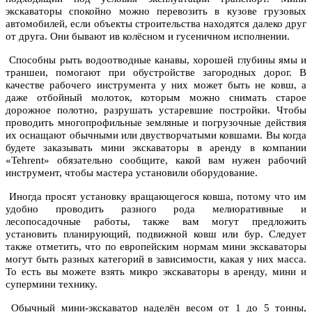
экскаваторы спокойно можно перевозить в кузове грузовых
автомобилей, если объекты строительства находятся далеко друг
от друга. Они бывают ив колёсном и гусеничном исполнении.
Способны рыть водоотводные канавы, хорошей глубины ямы и
траншеи, помогают при обустройстве загородных дорог. В
качестве рабочего инструмента у них может быть не ковш, а
даже отбойный молоток, которым можно снимать старое
дорожное полотно, разрушать устаревшие постройки. Чтобы
проводить многопрофильные земляные и погрузочные действия
их оснащают обычными или двустворчатыми ковшами. Вы когда
будете заказывать мини экскаваторы в аренду в компании
«Tehrent» обязательно сообщите, какой вам нужен рабочий
инструмент, чтобы мастера установили оборудование.
Иногда просят установку вращающегося ковша, потому что им
удобно проводить разного рода мелиоративные и
лесопосадочные работы, также вам могут предложить
установить планирующий, подвижной ковш или бур. Следует
также отметить, что по европейским нормам мини экскаваторы
могут быть разных категорий в зависимости, какая у них масса.
То есть вы можете взять микро экскаваторы в аренду, мини и
супермини технику.
Обычный мини-экскаватор наделён весом от 1 до 5 тонны,