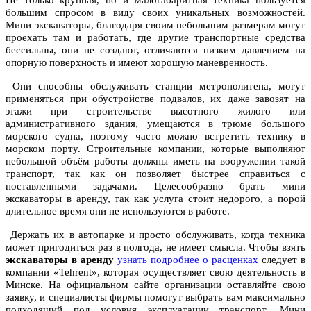
Не только крупная, но и малогабаритная техника пользуется
большим спросом в виду своих уникальных возможностей.
Мини экскаваторы, благодаря своим небольшим размерам могут
проехать там и работать, где другие транспортные средства
бессильны, они не создают, отличаются низким давлением на
опорную поверхность и имеют хорошую маневренность.
Они способны обслуживать станции метрополитена, могут
применяться при обустройстве подвалов, их даже завозят на
этажи при строительстве высотного жилого или
административного здания, умещаются в трюме большого
морского судна, поэтому часто можно встретить технику в
морском порту. Строительные компании, которые выполняют
небольшой объём работы должны иметь на вооружении такой
транспорт, так как он позволяет быстрее справиться с
поставленными задачами. Целесообразно брать мини
экскаваторы в аренду, так как услуга стоит недорого, а порой
длительное время они не используются в работе.
Держать их в автопарке и просто обслуживать, когда техника
может пригодиться раз в полгода, не имеет смысла. Чтобы взять
экскаваторы в аренду
узнать подробнее о расценках
следует в
компании «Tehrent», которая осуществляет свою деятельность в
Минске. На официальном сайте организации оставляйте свою
заявку, и специалисты фирмы помогут выбрать вам максимально
подходящий под условия эксплуатации транспорт. Мини