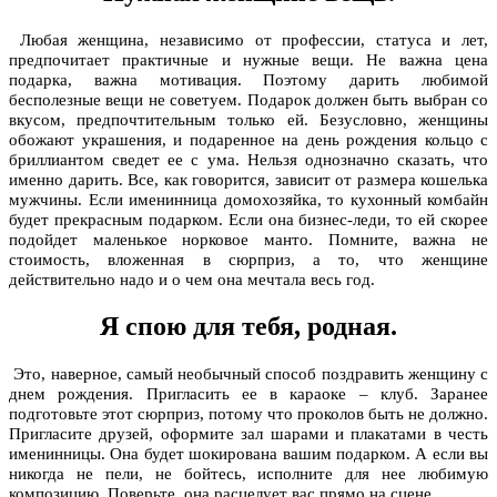
Любая женщина, независимо от профессии, статуса и лет,
предпочитает практичные и нужные вещи. Не важна цена
подарка, важна мотивация. Поэтому дарить любимой
бесполезные вещи не советуем. Подарок должен быть выбран со
вкусом, предпочтительным только ей. Безусловно, женщины
обожают украшения, и подаренное на день рождения кольцо с
бриллиантом сведет ее с ума. Нельзя однозначно сказать, что
именно дарить. Все, как говорится, зависит от размера кошелька
мужчины. Если именинница домохозяйка, то кухонный комбайн
будет прекрасным подарком. Если она бизнес-леди, то ей скорее
подойдет маленькое норковое манто. Помните, важна не
стоимость, вложенная в сюрприз, а то, что женщине
действительно надо и о чем она мечтала весь год.
Я спою для тебя, родная.
Это, наверное, самый необычный способ поздравить женщину с
днем рождения. Пригласить ее в караоке – клуб. Заранее
подготовьте этот сюрприз, потому что проколов быть не должно.
Пригласите друзей, оформите зал шарами и плакатами в честь
именинницы. Она будет шокирована вашим подарком. А если вы
никогда не пели, не бойтесь, исполните для нее любимую
композицию. Поверьте, она расцелует вас прямо на сцене