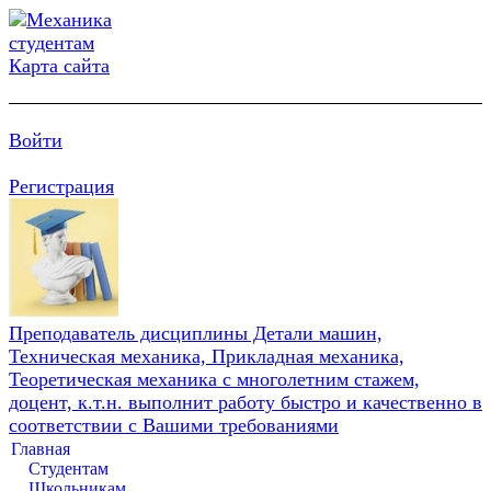
Карта сайта
Войти
Регистрация
Преподаватель дисциплины Детали машин,
Техническая механика, Прикладная механика,
Теоретическая механика с многолетним стажем,
доцент, к.т.н. выполнит работу быстро и качественно в
соответствии с Вашими требованиями
Главная
Студентам
Школьникам