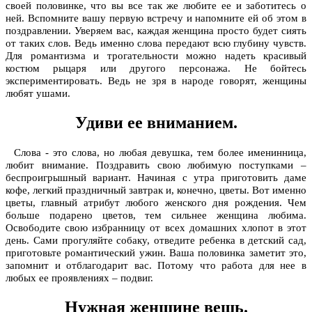
своей половинке, что вы все так же любите ее и заботитесь о
ней. Вспомните вашу первую встречу и напомните ей об этом в
поздравлении. Уверяем вас, каждая женщина просто будет сиять
от таких слов. Ведь именно слова передают всю глубину чувств.
Для романтизма и трогательности можно надеть красивый
костюм рыцаря или другого персонажа. Не бойтесь
экспериментировать. Ведь не зря в народе говорят, женщины
любят ушами.
Удиви ее вниманием.
Слова - это слова, но любая девушка, тем более именинница,
любит внимание. Поздравить свою любимую поступками –
беспроигрышный вариант. Начиная с утра приготовить даме
кофе, легкий праздничный завтрак и, конечно, цветы. Вот именно
цветы, главный атрибут любого женского дня рождения. Чем
больше подарено цветов, тем сильнее женщина любима.
Освободите свою избранницу от всех домашних хлопот в этот
день. Сами прогуляйте собаку, отведите ребенка в детский сад,
приготовьте романтический ужин. Ваша половинка заметит это,
запомнит и отблагодарит вас. Потому что работа для нее в
любых ее проявлениях – подвиг.
Нужная женщине вещь.