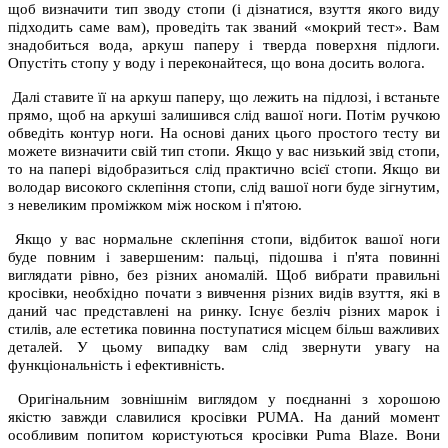
щоб визначити тип зводу стопи (і дізнатися, взуття якого виду
підходить саме вам), проведіть так званий «мокрий тест». Вам
знадобиться вода, аркуш паперу і тверда поверхня підлоги.
Опустіть стопу у воду і переконайтеся, що вона досить волога.
Далі ставите її на аркуш паперу, що лежить на підлозі, і встаньте
прямо, щоб на аркуші залишився слід вашої ноги. Потім ручкою
обведіть контур ноги. На основі даних цього простого тесту ви
можете визначити свій тип стопи. Якщо у вас низький звід стопи,
то на папері відобразиться слід практично всієї стопи. Якщо ви
володар високого склепіння стопи, слід вашої ноги буде зігнутим,
з невеликим проміжком між носком і п'ятою.
Якщо у вас нормальне склепіння стопи, відбиток вашої ноги
буде повним і завершеним: пальці, підошва і п'ята повинні
виглядати рівно, без різних аномалій. Щоб вибрати правильні
кросівки, необхідно почати з вивчення різних видів взуття, які в
даний час представлені на ринку. Існує безліч різних марок і
стилів, але естетика повинна поступатися місцем більш важливих
деталей. У цьому випадку вам слід звернути увагу на
функціональність і ефективність.
Оригінальним зовнішнім виглядом у поєднанні з хорошою
якістю завжди славилися кросівки PUMA. На даний момент
особливим попитом користуються кросівки Puma Blaze. Вони