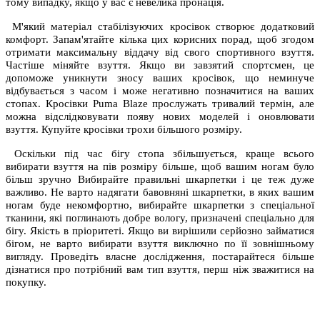
тому випадку, якщо у вас є невелика пронація.
М'який матеріал стабілізуючих кросівок створює додатковий
комфорт. Запам'ятайте кілька цих корисних порад, щоб згодом
отримати максимальну віддачу від свого спортивного взуття.
Частіше міняйте взуття. Якщо ви завзятий спортсмен, це
допоможе уникнути зносу ваших кросівок, що неминуче
відбувається з часом і може негативно позначитися на ваших
стопах. Кросівки Puma Blaze прослужать тривалий термін, але
можна відслідковувати появу нових моделей і оновлювати
взуття. Купуйте кросівки трохи більшого розміру.
Оскільки під час бігу стопа збільшується, краще всього
вибирати взуття на пів розміру більше, щоб вашим ногам було
більш зручно Вибирайте правильні шкарпетки і це теж дуже
важливо. Не варто надягати бавовняні шкарпетки, в яких вашим
ногам буде некомфортно, вибирайте шкарпетки з спеціальної
тканини, які поглинають добре вологу, призначені спеціально для
бігу. Якість в пріоритеті. Якщо ви вирішили серйозно займатися
бігом, не варто вибирати взуття виключно по її зовнішньому
вигляду. Проведіть власне дослідження, постарайтеся більше
дізнатися про потрібний вам тип взуття, перш ніж зважитися на
покупку.