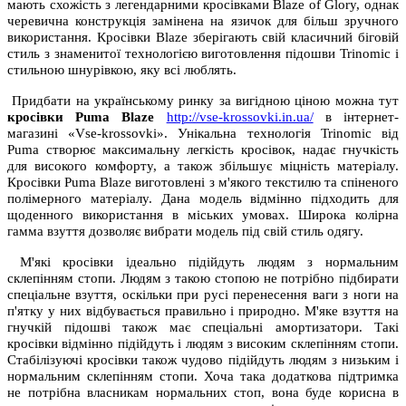
мають схожість з легендарними кросівками Blaze of Glory, однак
черевична конструкція замінена на язичок для більш зручного
використання. Кросівки Blaze зберігають свій класичний біговій
стиль з знаменитої технологією виготовлення підошви Trinomic і
стильною шнурівкою, яку всі люблять.
Придбати на українському ринку за вигідною ціною можна тут
кросівки Puma Blaze
http://vse-krossovki.in.ua/
в інтернет-
магазині «Vse-krossovki». Унікальна технологія Trinomic від
Puma створює максимальну легкість кросівок, надає гнучкість
для високого комфорту, а також збільшує міцність матеріалу.
Кросівки Puma Blaze виготовлені з м'якого текстилю та спіненого
полімерного матеріалу. Дана модель відмінно підходить для
щоденного використання в міських умовах. Широка колірна
гамма взуття дозволяє вибрати модель під свій стиль одягу.
М'які кросівки ідеально підійдуть людям з нормальним
склепінням стопи. Людям з такою стопою не потрібно підбирати
спеціальне взуття, оскільки при русі перенесення ваги з ноги на
п'ятку у них відбувається правильно і природно. М'яке взуття на
гнучкій підошві також має спеціальні амортизатори. Такі
кросівки відмінно підійдуть і людям з високим склепінням стопи.
Стабілізуючі кросівки також чудово підійдуть людям з низьким і
нормальним склепінням стопи. Хоча така додаткова підтримка
не потрібна власникам нормальних стоп, вона буде корисна в