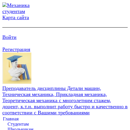
Карта сайта
Войти
Регистрация
Преподаватель дисциплины Детали машин,
Техническая механика, Прикладная механика,
Теоретическая механика с многолетним стажем,
доцент, к.т.н. выполнит работу быстро и качественно в
соответствии с Вашими требованиями
Главная
Студентам
Школьникам