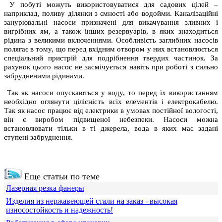
У побуті можуть використовуватися для садових цілей –
наприклад, поливу ділянки з ємності або водойми. Каналізаційні
занурювальні насоси призначені для викачування зливних і
вигрібних ям, а також інших резервуарів, в яких знаходиться
рідина з великими включеннями. Особливість заглибних насосів
полягає в тому, що перед вхідним отвором у них встановлюється
спеціальний пристрій для подрібнення твердих частинок. За
рахунок цього насос не засмічується навіть при роботі з сильно
забрудненими рідинами.
Так як насоси опускаються у воду, то перед їх використанням
необхідно оглянути цілісність всіх елементів і електрокабелю.
Так як насос працює від електрики в умовах постійної вологості,
він є виробом підвищеної небезпеки. Насоси можна
встановлювати тільки в ті джерела, вода в яких має задані
ступені забруднення.
Еще статьи по теме
Лазерная резка фанеры
Изделия из нержавеющей стали на заказ - высокая
износостойкость и надежность!