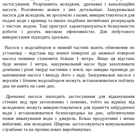
застосування. Розрізняють колодязні, дренажні і каналізаційні
насоси. Розглянемо кожен з них детальніше. Занурювальні
насоси для колодязів, як зрозуміло з назви, використовуються для
подачі води з криниці та інших подібних неглибоких резервуарів
з чистою водою. Такі пристрої характеризуються безшумністю
роботи і досить високою ефективністю. Для побутового
використання підходять ідеально.
Насоси з водозабором в нижній частині мають обмеження по
установці – відстань від земної поверхні до нижньої поверхні
насоса повинна становити більше 1 метра. Якщо ця відстань
буде менше 1 метра, занурювальний насос буде захоплювати
домішки і різні тверді частинки з землі, що швидко призведе до
наповнення насоса і виходу його з ладу. Занурювальні насоси з
верхнім і бічним водозабором можуть встановлюватися поблизу
дна чи навіть на саме дно.
Дренажні насоси знаходять застосування для відкачування
стічних вод при затопленнях і повенях, тобто на відміну від
колодязних можуть використовуватися для підняття забрудненої
води і встановлюватися безпосередньо на дно, забезпечуючи
повне викачування води з джерела. Більш продуктивні і менш
вибагливі, ніж колодязні. Широко застосовуються комунальними
службами та на промислових виробництвах.