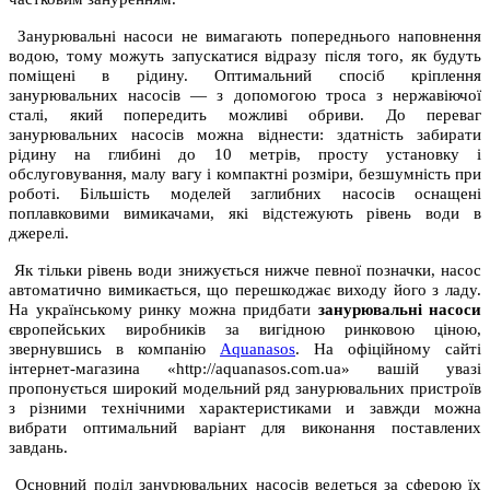
Занурювальні насоси не вимагають попереднього наповнення
водою, тому можуть запускатися відразу після того, як будуть
поміщені в рідину. Оптимальний спосіб кріплення
занурювальних насосів — з допомогою троса з нержавіючої
сталі, який попередить можливі обриви. До переваг
занурювальних насосів можна віднести: здатність забирати
рідину на глибині до 10 метрів, просту установку і
обслуговування, малу вагу і компактні розміри, безшумність при
роботі. Більшість моделей заглибних насосів оснащені
поплавковими вимикачами, які відстежують рівень води в
джерелі.
Як тільки рівень води знижується нижче певної позначки, насос
автоматично вимикається, що перешкоджає виходу його з ладу.
На українському ринку можна придбати
занурювальні насоси
європейських виробників за вигідною ринковою ціною,
звернувшись в компанію
Aquanasos
. На офіційному сайті
інтернет-магазина «http://aquanasos.com.ua» вашій увазі
пропонується широкий модельний ряд занурювальних пристроїв
з різними технічними характеристиками и завжди можна
вибрати оптимальний варіант для виконання поставлених
завдань.
Основний поділ
занурювальних
насосів ведеться за сферою їх