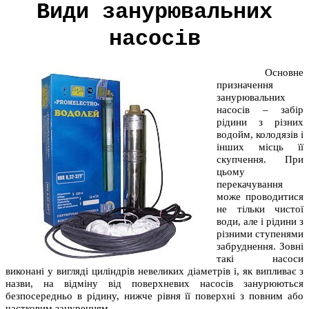
Види занурювальних
насосів
Основне
призначення
занурювальних
насосів – забір
рідини з різних
водойм, колодязів і
інших місць її
скупчення. При
цьому
перекачування
може проводитися
не тільки чистої
води, але і рідини з
різними ступенями
забруднення. Зовні
такі насоси
виконані у вигляді циліндрів невеликих діаметрів і, як випливає з
назви, на відміну від поверхневих насосів занурюються
безпосередньо в рідину, нижче рівня її поверхні з повним або
частковим зануренням.