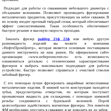
Подходит для работы со скважинами небольшого диаметра с
обсадными колоннами. Позволяют производить фрезерование
металлических предметов, присутствующих на забое скважин. В
их основу входит прочный твёрдый сплав, который обеспечивает
эффект самозатачивания. Такая особенность обеспечивает
быстрое резание и высокую скорость проходки.
Заказать фрезер
райбер 21ф 22ф
или любую другую
разновидность изделий вы можете в компании
«НефтеПромЦентр», которая является основным поставщиком
данного инструмента на наш рынок. На официальном сайте
организации «www.neftepromcentr.ru» есть возможность
ознакомиться детально с техническими характеристиками
фрезеров и выбрать максимально подходящее для работы
устройство. Быстро позволяет справиться с очисткой стволов
забойный фрезер.
С его помощью лучше фрезеровать аварийные легкосплавные
металлические изделия. В нижней части конструкции находятся
зубья, предусмотрены отверстия, по которым поступает
промывочная жидкость для охлаждения, с помощью замковой
резьбы соединяются с бурильной колонной. Порой
целесообразно задействовать магнитные фрезеры. Эти ловители
ФМ необходимо опустить в скважину и не доводить их до забоя.