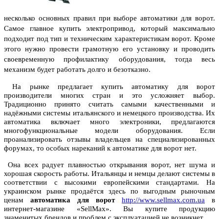
несколько основных правил при выборе автоматики для ворот.
Самое главное купить электропривод, который максимально
подходит под тип и техническим характеристикам ворот. Кроме
этого нужно провести грамотную его установку и проводить
своевременную профилактику оборудования, тогда весь
механизм будет работать долго и безотказно.
На рынке предлагает купить автоматику для ворот
производители многих стран и это усложняет выбор.
Традиционно принято считать самыми качественными и
надёжными системы итальянского и немецкого производства. Их
автоматика включает много электроники, предлагаются
многофункциональные модели оборудования. Если
проанализировать отзывы владельцев на специализированных
форумах, то особых нареканий к автоматике для ворот нет.
Она всех радует плавностью открывания ворот, нет шума и
хорошая скорость работы. Итальянцы и немцы делают системы в
соответствии с высокими европейскими стандартами. На
украинском рынке продаётся здесь по выгодным рыночным
ценам
автоматика для ворот
http://www.sellmax.com.ua
в
интернет-магазине «SellMax». Вы купите продукцию
знаменитых брендов и проблем с эксплуатацией не возникнет.