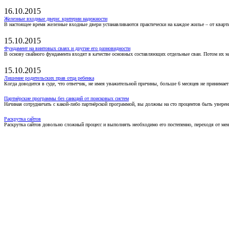
16.10.2015
Железные входные двери: критерии надежности
В настоящее время железные входные двери устанавливаются практически на каждое жилье – от кварт
15.10.2015
Фундамент на винтовых сваях и другие его разновидности
В основу свайного фундамента входят в качестве основных составляющих отдельные сваи. Потом их 
15.10.2015
Лишение родительских прав отца ребенка
Когда доводится в суде, что ответчик, не имея уважительной причины, больше 6 месяцев не принимае
Партнёрские программы без санкций от поисковых систем
Начиная сотрудничать с какой-либо партнёрской программой, вы должны на сто процентов быть уверены
Раскрутка сайтов
Раскрутка сайтов довольно сложный процесс и выполнять необходимо его постепенно, переходя от ме