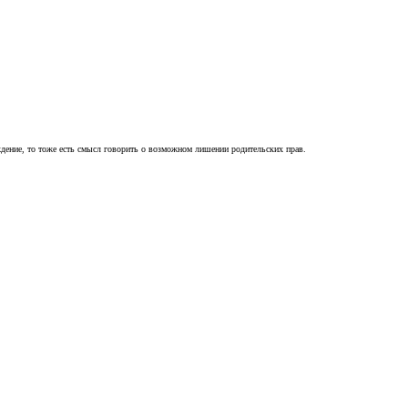
ждение, то тоже есть смысл говорить о возможном лишении родительских прав.