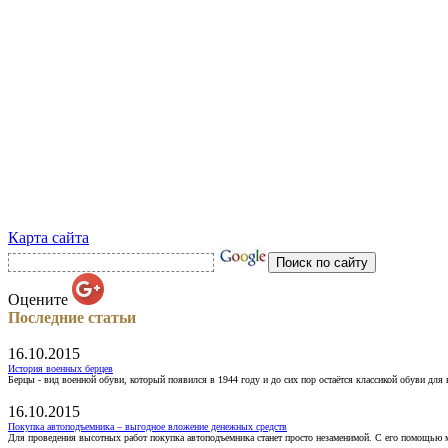
Карта сайта
Оцените
Последние статьи
16.10.2015
История военных берцев
Берцы - вид военной обуви, который появился в 1944 году и до сих пор остаётся классикой обуви для
16.10.2015
Покупка автоподъемника – выгодное вложение денежных средств
Для проведения высотных работ покупка автоподъемника станет просто незаменимой. С его помощью 