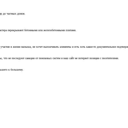
ир до частных домов.
мастера перекрывают бетонными или железобетонными плитами.
т участия в жизни малыша, не хочет выплачивать алименты и есть хоть какое-то документальное подтвер
, что не последуют санкции от поисковых систем и ваш сайт не потеряет позиции с посетителями.
ньшего к большему.