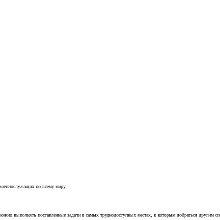
 военнослужащих по всему миру.
можно выполнять поставленные задачи в самых труднодоступных местах, к которым добраться другим с