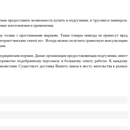
нам предоставить возможность купить и подгузники, и трусики и памперсы.
лане изготовления и применения.
ву только с престижными марками.
Такие товары никогда не принесут вред
нтернет-магазин «
mersi.ru».
Всегда можно получить грамотную консультацию
ным.
медицинским нормам.
Даная организация предоставляющая подгузники, имеет
я грамотно подобранному персоналу и большому опыту работы.
К каждому
листами. Существует доставка Вашего заказа к месту жительства в разных