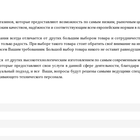
агазинов, которые предоставляют возможность по самым низким, рыночным це
ысоким качеством, надёжности и соответствующим всем европейским нормам в п
ания всегда отличается от других большим выбором товара и сотрудничест
 только радость. При выборе такого товара стоит обратить своё внимание на и
 всем Вашим требованиям. Большой выбор товара никого не оставит равнодуш
я от других высокотехнологическим изготовлением по самым современным 
оторые предоставляют свои услуги в данной сфере деятельности, благодар
уальный подход, и все Ваши, вопросы будут решены самыми ведущими специа
уживающего технического персонала.