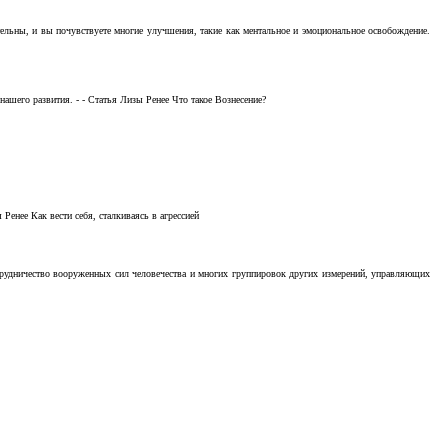
тельны, и вы почувствуете многие улучшения, такие как ментальное и эмоциональное освобождение.
ашего развития. - - Статья Лизы Ренее Что такое Вознесение?
Ренее Как вести себя, сталкиваясь в агрессией
отрудничество вооруженных сил человечества и многих группировок других измерений, управляющих