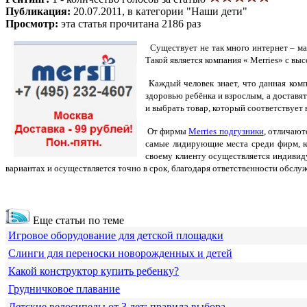
Публикация:
20.07.2011, в категории "Наши дети"
Просмотр:
эта статья прочитана 2186 раз
Существует не так много интернет – м
Такой является компания «
M
erries» с в
Каждый человек знает, что данная комп
здоровью ребёнка и взрослым, а доставят
и выбрать товар, который соответствует
От фирмы
Merries подгузники
,
отличаютс
самые лидирующие места среди фирм, к
своему клиенту осуществляется индивид
вариантах и осуществляется точно в срок, благодаря ответственности обсл
Еще статьи по теме
Игровое оборудование для детской площадки
Слинги для переноски новорожденных и детей
Какой конструктор купить ребенку?
Грудничковое плавание
Детские велосипеды от 3 лет: правила выбора