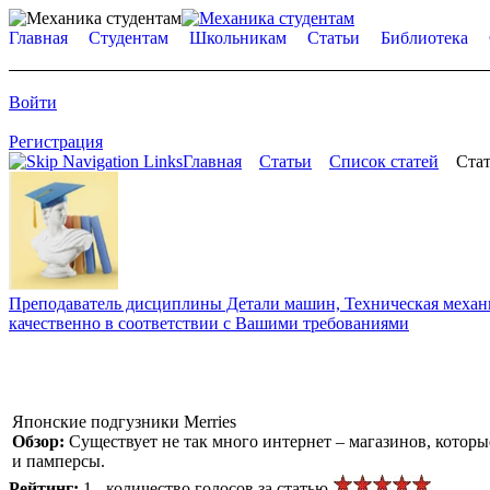
Главная
Студентам
Школьникам
Статьи
Библиотека
Войти
Регистрация
Главная
Статьи
Список статей
Стат
Преподаватель дисциплины Детали машин, Техническая механик
качественно в соответствии с Вашими требованиями
Японские подгузники Merries
Обзор:
Существует не так много интернет – магазинов, котор
и памперсы.
Рейтинг:
1 - количество голосов за статью