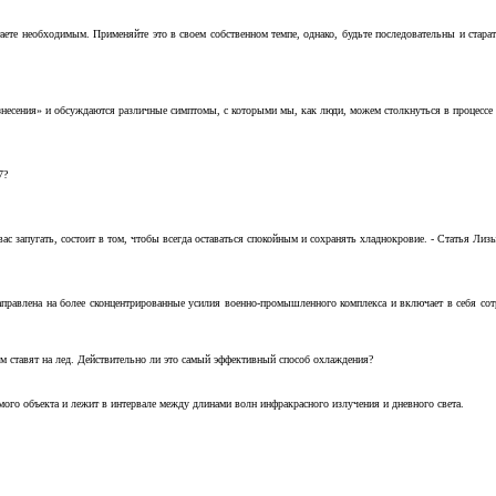
аете необходимым. Применяйте это в своем собственном темпе, однако, будьте последовательны и стара
несения» и обсуждаются различные симптомы, с которыми мы, как люди, можем столкнуться в процессе н
7?
с запугать, состоит в том, чтобы всегда оставаться спокойным и сохранять хладнокровие. - Статья Лизы 
аправлена на более сконцентрированные усилия военно-промышленного комплекса и включает в себя с
м ставят на лед. Действительно ли это самый эффективный способ охлаждения?
ого объекта и лежит в интервале между длинами волн инфракрасного излучения и дневного света.