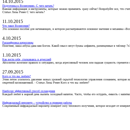
14.10.2015
Подготовка к Вознесению. С чего начать?
Важная информация и инструменты, которые можно применять сразу сейчас! Попробуйте все, что счит
Статья Лизы Ренее С чего начать?
11.10.2015
Что такое Вознесение?
Это основное пособие для начинающих, в котором рассматриваются основное значение и механика «Воз
4.10.2015
Расшифровка кириллицы
Поистине, наша азбука дана нам Богом. Какой смысл несут буквы алфавита, размещенные в таблицу 7х
1.10.2015
Как вести себя, сталкиваясь в агрессией
Абсолютно железное правило в ситуациях, когда агрессивный человек или падшая сущность стремится ва
27.09.2015
Кого и что вы любите?
Этим летом усилилось давление новых уровней скрытой технологии управления сознанием, которая н
секретной космонавтикой. - Статья Лизы Ренее Кого и что вы любите?
Наиболее эффективный способ охлаждения
Каждый любит в жаркий день выпить холодный напиток. Часто, чтобы его остудить, емкость с напитко
Инфракрасный пирометр – устройство и принцип работы
Современный инфракрасный пирометр измеряет силу теплового излучения, которое исходит от измеряем