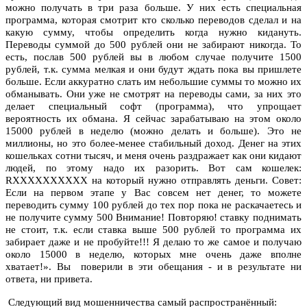
можно получать в три раза больше. У них есть специальная
программа, которая смотрит кто сколько переводов сделал и на
какую сумму, чтобы определить когда нужно кидануть.
Переводы суммой до 500 рублей они не забирают никогда. То
есть, послав 500 рублей вы в любом случае получите 1500
рублей, т.к. сумма мелкая и они будут ждать пока вы пришлете
больше. Если аккуратно слать им небольшие суммы то можно их
обманывать. Они уже не смотрят на переводы сами, за них это
делает специальный софт (программа), что упрощает
вероятность их обмана. Я сейчас зарабатываю на этом около
15000 рублей в неделю (можно делать и больше). Это не
миллионы, но это более-менее стабильный доход. Денег на этих
кошельках сотни тысяч, и меня очень раздражает как они кидают
людей, по этому надо их разорить. Вот сам кошелек:
R
XXXXXXXXXX
на который нужно отправлять деньги. Совет:
Если на первом этапе у Вас совсем нет денег, то можете
переводить сумму 100 рублей до тех пор пока не раскачаетесь и
не получите сумму 500 Внимание! Повторяю! ставку поднимать
не стоит, т.к. если ставка выше 500 рублей то программа их
забирает даже и не пробуйте!!! Я делаю то же самое и получаю
около 15000 в неделю, которых мне очень даже вполне
хватает!». Вы поверили в эти обещания - и в результате ни
ответа, ни привета.
Следующий вид мошенничества самый распространённый
: