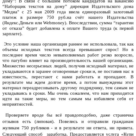
дому”: В связи с большим потоком кандидатов на вакансию
“Наборщик текстов на дому” дирекция Издательского дома
"Медиа" с 25 мая 2009 года ввела единоразовый залоговый
платеж в размере 750 руб.на cчёт нашего Издательства
(Яндекс.Деньги или Webmoney). Впоследствии, сумма “гарантии
от отказа” будет добавлена к оплате Вашего труда (к первой
зарплате).
Это условие наша организация раннее не использовала, так как
объемы исходных текстов всегда превышают спрос! Но в
последнее время число невыполняемых работ резко возросло,
что пагубно влияет на производительность нашей организации.
Множество несерьезных людей, получив исходный материал, не
укладываются в заранее оговоренные сроки и, не поставив нас в
известность, перестают с нами работать и пропадают. В
результате мы ждем долгое время, а потом вынуждены этот
материал переадресовывать другому подрядчику, тем самым не
укладываясь в сроки. Мы очень сожалеем, что нам приходится
идти на такие меры, но тем самым мы избавляем себя от
неприятностей.
Проверяете вроде бы всё правдоподобно, даже страничка
отзывов есть (липовая).
Повелись и отправили гражданам
жуликам 750 рубликов - и в результате ни ответа, ни привета.
Следующий способ заработка.
Предоставляется услуга «Купи