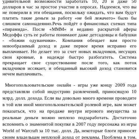
удивительной возможности заработать 10, 20 и даже 50
долларов в час за простое участие в опросах. Надеемся, что вы
не поверили в эти обещания, поскольку ожидать, что вам будут
платить такие деньги за работу «не бей лежачего» было бы
слишком самонадеянно.
Речь пойдёт о финансовых схемах типа
«пирамида». После «МММ» и недавно раскрытой аферы
Медоффа суть ее работы понимают даже детсадовцы и бабушки
- «божии одуванчики». Компания обещает вам просто
невообразимый доход и даже первое время исправно его
выплачивает. Но делает это за счет новых вкладчиков, несущих
свои кровные, в надежде быстро разбогатеть. Система
прекращает свое существование после того, как поток
вкладчиков иссякает, и обещанный высокий доход становится
нечем выплачивать.
Многопользовательские онлайн - игры уже концу 2009 года
представляли собой индустрию развлечений, приносящую 10
млрд. долл. дохода. Если вы довольно много времени проводите
в той или иной многопользовательской ролевой игре, вам может
показаться, что на продаже внугри игрового имущества за
реальные деньги можно неплохо подзаработать. Достаточно
вспомнить о знаменитой покупке в 2007 году персонажа из игры
World
of
Warcraft
за 10 тыс. долл.
Да, некоторые блоги приносят
своим владельцам неплохой доход от рекламы. Проблема в том,