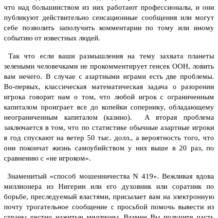
что над большинством из них работают профессионалы, и они
публикуют действительно сенсационные сообщения или могут
себе позволить заполучить комментарии по тому или иному
событию от известных людей.
Так что если ваши
размышления на тему захвата планеты
зелеными человечками не прокомментирует генсек ООН, ловить
вам нечего.
В случае с азартными играми есть две проблемы.
Во-первых, классическая математическая задача о разорении
игрока говорит нам о том, что любой игрок с ограниченным
капиталом проиграет все до копейки сопернику, обладающему
неограниченным капиталом (казино).
А вторая проблема
заключается в том, что по статистике обычные азартные игроки
в год спускают на ветер 50 тыс. долл., а вероятность того, что
они покончат жизнь самоубийством у них выше в 20 раз, по
сравнению с «не игроком».
Знаменитый «способ мошенничества N 419». Вежливая вдова
миллионера из Нигерии или его духовник или соратник по
борьбе, преследуемый властями, присылает вам на электронную
почту трогательное сообщение с просьбой помочь вывести из
страны честно нажитые миллионы. Взамен Вы получите часть