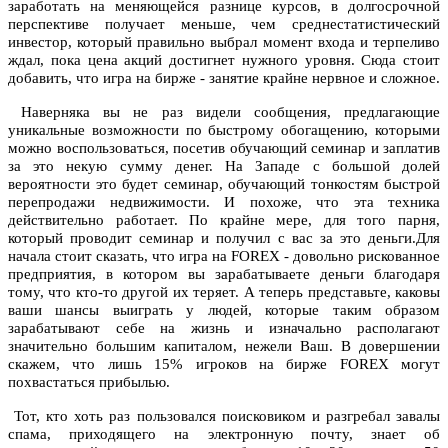
заработать на меняющейся разнице курсов, в долгосрочной
перспективе получает меньше, чем среднестатистический
инвестор, который правильно выбрал момент входа и терпеливо
ждал, пока цена акций достигнет нужного уровня. Сюда стоит
добавить, что игра на бирже - занятие крайне нервное и сложное.
Наверняка вы не раз видели сообщения, предлагающие
уникальные возможности по быстрому обогащению, которыми
можно воспользоваться, посетив обучающий семинар и заплатив
за это некую сумму денег. На Западе с большой долей
вероятности это будет семинар, обучающий тонкостям быстрой
перепродажи недвижимости. И похоже, что эта техника
действительно работает. По крайне мере, для того парня,
который проводит семинар и получил с вас за это деньги.
Для
начала стоит сказать, что игра на
FOREX
- довольно рискованное
предприятия, в котором вы зарабатываете деньги благодаря
тому, что кто-то другой их теряет. А теперь представьте, каковы
ваши шансы выиграть у людей, которые таким образом
зарабатывают себе на жизнь и изначально располагают
значительно большим капиталом, нежели Ваш. В довершении
скажем, что лишь 15% игроков на бирже
FOREX
могут
похвастаться прибылью.
Тот, кто хоть раз пользовался поисковиком и разгребал завалы
спама, приходящего на электронную почту, знает об