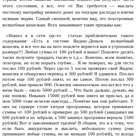
этого состояния, а все, что от Вас требуется — выслать
честному нигерийцу немного денег на текущие расходы и взятки
нужным людям.
Самый смешной, конечно вид, это лохотронные
волшебные кошельки.
Всех заманивают такие призывы как:
«Нашел я в сети где-то статью приблизительно такого
содержания: «Есть в системе Яндекс-Деньги волшебный
кошелек, и все что вы на него пошлете вернется вам в утроенном
размере!!! Любая сумма от 100 рублей и выше! Пошлете десять
тысяч получите тридцать тысяч и т.д.». Конечно, всем понятно,
лохотрон, но если порыть глубже… Я не поверил, но для теста
послал 100 рублей. Через где-то 5 часов проверил свой Яндекс
кошелек и обнаружил перевод в 300 рублей! Я удивился. Послал
потом еще 100 рублей опять то же самое. Потом послал 300
рублей, мне пришло 900. Осмелев окончательно послал все что у
меня было – около 5000 рублей ... Что было дальше, думаю, вы
уже поняли. Никаких 15000 рублей мне никто не прислал, да и
мои 5000 тоже исчезли навсегда... Понятно как они работают. У
них на сервере стоит хитрая программка, которая принимает
суммы от 100 рублей и примерно до 500 рублей (закидывал им
600 рублей и их забрали, а 500 закинул программа вернула 1500
рублей) Вот и заколачивают тысячи! В общем, это я к тому, что
если быть аккуратным и выслать, небольшую сумму (они
принимают любые суммы, но не меньше 100 рублей), то всегда