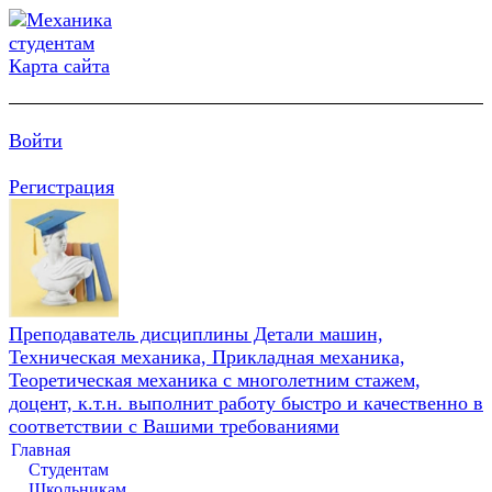
Карта сайта
Войти
Регистрация
Преподаватель дисциплины Детали машин,
Техническая механика, Прикладная механика,
Теоретическая механика с многолетним стажем,
доцент, к.т.н. выполнит работу быстро и качественно в
соответствии с Вашими требованиями
Главная
Студентам
Школьникам