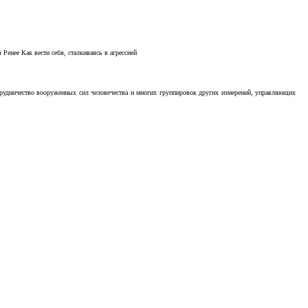
Ренее Как вести себя, сталкиваясь в агрессией
отрудничество вооруженных сил человечества и многих группировок других измерений, управляющих