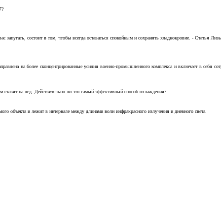
7?
с запугать, состоит в том, чтобы всегда оставаться спокойным и сохранять хладнокровие. - Статья Лизы 
аправлена на более сконцентрированные усилия военно-промышленного комплекса и включает в себя с
м ставят на лед. Действительно ли это самый эффективный способ охлаждения?
ого объекта и лежит в интервале между длинами волн инфракрасного излучения и дневного света.