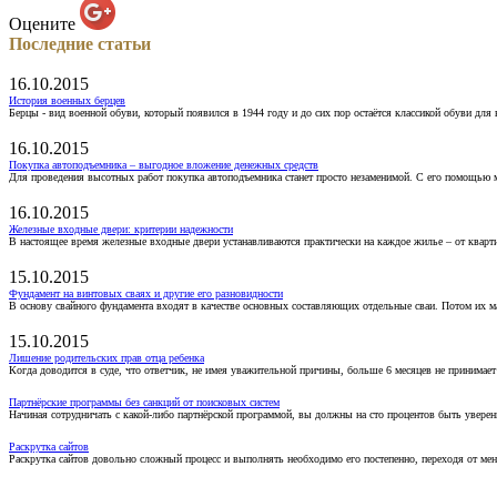
Оцените
Последние статьи
16.10.2015
История военных берцев
Берцы - вид военной обуви, который появился в 1944 году и до сих пор остаётся классикой обуви для
16.10.2015
Покупка автоподъемника – выгодное вложение денежных средств
Для проведения высотных работ покупка автоподъемника станет просто незаменимой. С его помощью 
16.10.2015
Железные входные двери: критерии надежности
В настоящее время железные входные двери устанавливаются практически на каждое жилье – от кварт
15.10.2015
Фундамент на винтовых сваях и другие его разновидности
В основу свайного фундамента входят в качестве основных составляющих отдельные сваи. Потом их 
15.10.2015
Лишение родительских прав отца ребенка
Когда доводится в суде, что ответчик, не имея уважительной причины, больше 6 месяцев не принимае
Партнёрские программы без санкций от поисковых систем
Начиная сотрудничать с какой-либо партнёрской программой, вы должны на сто процентов быть уверены
Раскрутка сайтов
Раскрутка сайтов довольно сложный процесс и выполнять необходимо его постепенно, переходя от ме