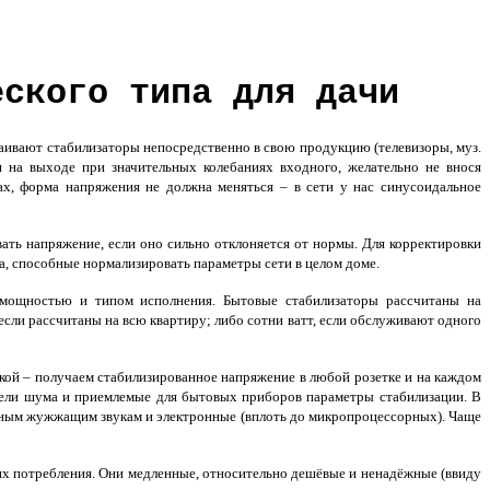
еского типа для дачи
ивают стабилизаторы непосредственно в свою продукцию (телевизоры, муз.
я на выходе при значительных колебаниях входного, желательно не внося
х, форма напряжения не должна меняться – в сети у нас синусоидальное
ать напряжение, если оно сильно отклоняется от нормы. Для корректировки
а, способные нормализировать параметры сети в целом доме.
мощностью и типом исполнения. Бытовые стабилизаторы рассчитаны на
если рассчитаны на всю квартиру; либо сотни ватт, если обслуживают одного
одкой – получаем стабилизированное напряжение в любой розетке и на каждом
атели шума и приемлемые для бытовых приборов параметры стабилизации. В
рным жужжащим звукам и электронные (вплоть до микропроцессорных). Чаще
х потребления. Они медленные, относительно дешёвые и ненадёжные (ввиду