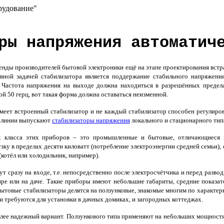
рудование"
ры напряжения автоматич
ды производителей бытовой электроники ещё на этапе проектирования встра
овной задачей стабилизатора является поддержание стабильного напряжени
 Частота напряжения на выходе должна находиться в разрешённых предела
й 50 герц, вот такая форма должна оставаться неизменной.
меет встроенный стабилизатор и не каждый стабилизатор способен регулиров
 линии выпускают
стабилизаторы напряжения
локального и стационарного тип
 класса этих приборов – это промышленные и бытовые, отличающиеся 
ку в пределах десяти киловатт (потребление электроэнергии средней семьи), 
(котёл или холодильник, например).
т сразу на входе, т.е. непосредственно после электросчётчика и перед разв
тире или на даче. Такие приборы имеют небольшие габариты, средние показ
ытовые стабилизаторы делятся на ползунковые, знакомые многим по характе
ти требуются для установки в дачных домиках, и загородных коттеджах.
лее надежный вариант. Ползункового типа применяют на небольших мощностя