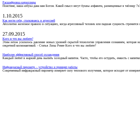
Расшифровка кириллицы
Поистине, наша азбука дана нам Богом. Какой смысл несут буквы алфавита, размещенные в таблицу 7х
1.10.2015
Как вести себя, сталкиваясь в агрессией
Абсолютно железное правило в ситуациях, когда агрессивный человек или падшая сущность стремится ва
27.09.2015
Кого и что вы любите?
Этим летом усилилось давление новых уровней скрытой технологии управления сознанием, которая н
секретной космонавтикой. - Статья Лизы Ренее Кого и что вы любите?
Наиболее эффективный способ охлаждения
Каждый любит в жаркий день выпить холодный напиток. Часто, чтобы его остудить, емкость с напитко
Инфракрасный пирометр – устройство и принцип работы
Современный инфракрасный пирометр измеряет силу теплового излучения, которое исходит от измеряем