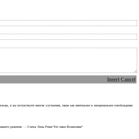
Insert
Cancel
тельны, и вы почувствуете многие улучшения, такие как ментальное и эмоциональное освобождение.
ашего развития. - - Статья Лизы Ренее Что такое Вознесение?