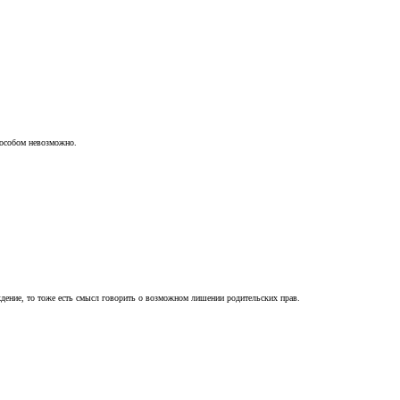
пособом невозможно.
ждение, то тоже есть смысл говорить о возможном лишении родительских прав.