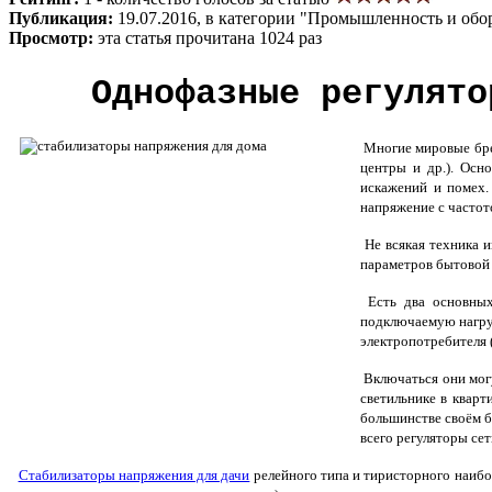
Публикация:
19.07.2016, в категории "Промышленность и обо
Просмотр:
эта статья прочитана 1024 раз
Однофазные регулято
Многие мировые брен
центры и др.). Осн
искажений и помех.
напряжение с частото
Не всякая техника и
параметров бытовой
Есть два основных
подключаемую нагруз
электропотребителя 
Включаться они могу
светильнике в квар
большинстве своём б
всего регуляторы се
Стабилизаторы напряжения для дачи
релейного типа и тиристорного наибо