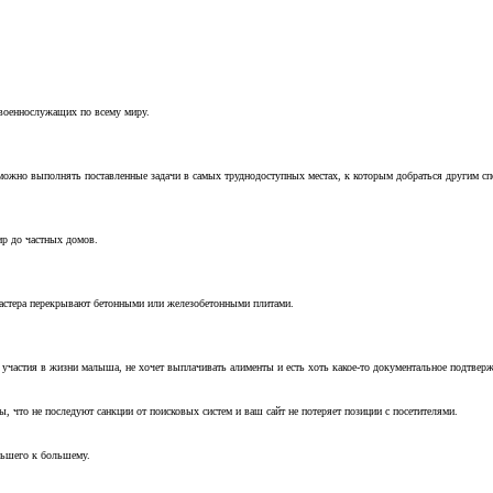
 военнослужащих по всему миру.
можно выполнять поставленные задачи в самых труднодоступных местах, к которым добраться другим с
ир до частных домов.
мастера перекрывают бетонными или железобетонными плитами.
т участия в жизни малыша, не хочет выплачивать алименты и есть хоть какое-то документальное подтвер
, что не последуют санкции от поисковых систем и ваш сайт не потеряет позиции с посетителями.
ньшего к большему.