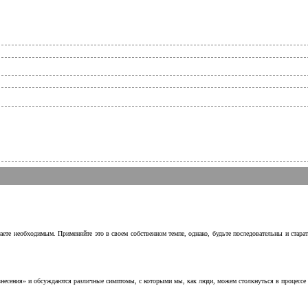
аете необходимым. Применяйте это в своем собственном темпе, однако, будьте последовательны и стара
несения» и обсуждаются различные симптомы, с которыми мы, как люди, можем столкнуться в процессе н