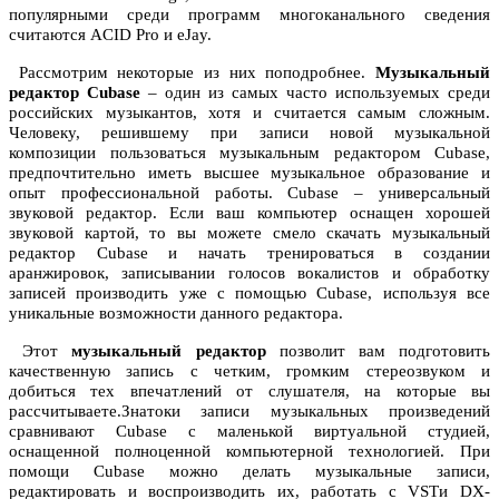
популярными среди программ многоканального сведения
считаются ACID Pro и eJay.
Рассмотрим некоторые из них поподробнее.
Музыкальный
редактор Cubase
– один из самых часто используемых среди
российских музыкантов, хотя и считается самым сложным.
Человеку, решившему при записи новой музыкальной
композиции пользоваться музыкальным редактором Cubase,
предпочтительно иметь высшее музыкальное образование и
опыт профессиональной работы. Cubase – универсальный
звуковой редактор. Если ваш компьютер оснащен хорошей
звуковой картой, то вы можете смело скачать музыкальный
редактор Cubase и начать тренироваться в создании
аранжировок, записывании голосов вокалистов и обработку
записей производить уже с помощью Cubase, используя все
уникальные возможности данного редактора.
Этот
музыкальный редактор
позволит вам подготовить
качественную запись с четким, громким стереозвуком и
добиться тех впечатлений от слушателя, на которые вы
рассчитываете.Знатоки записи музыкальных произведений
сравнивают Cubase с маленькой виртуальной студией,
оснащенной полноценной компьютерной технологией. При
помощи Cubase можно делать музыкальные записи,
редактировать и воспроизводить их, работать с VSTи DX-