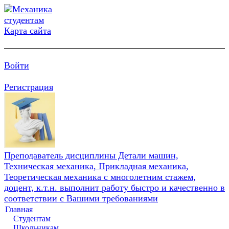
Карта сайта
Войти
Регистрация
Преподаватель дисциплины Детали машин,
Техническая механика, Прикладная механика,
Теоретическая механика с многолетним стажем,
доцент, к.т.н. выполнит работу быстро и качественно в
соответствии с Вашими требованиями
Главная
Студентам
Школьникам