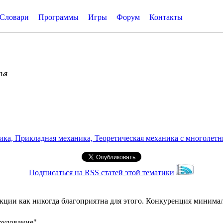
Словари
Программы
Игры
Форум
Контакты
ья
а, Прикладная механика, Теоретическая механика с многолетним
Подписаться на RSS статей этой тематики
ции как никогда благоприятна для этого. Конкуренция минималь
рудование"