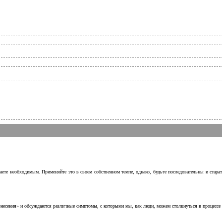
аете необходимым. Применяйте это в своем собственном темпе, однако, будьте последовательны и стара
несения» и обсуждаются различные симптомы, с которыми мы, как люди, можем столкнуться в процессе н