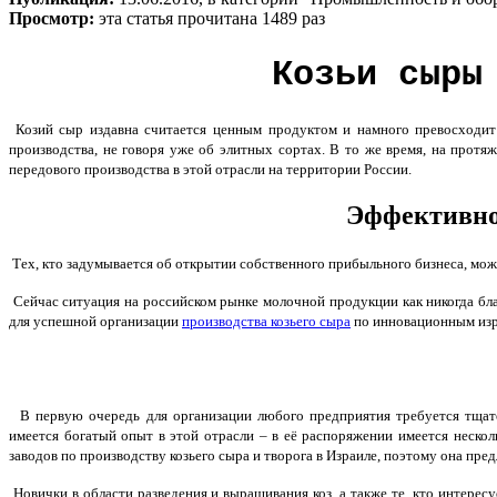
Просмотр:
эта статья прочитана 1489 раз
Козьи сыры
Козий сыр издавна считается ценным продуктом и намного превосходит 
производства, не говоря уже об элитных сортах. В то же время, на протя
передового производства в этой отрасли на территории России.
Эффективно
Тех, кто задумывается об открытии собственного прибыльного бизнеса, може
Сейчас ситуация на российском рынке молочной продукции как никогда бла
для успешной организации
производства козьего сыра
по инновационным изра
В первую очередь для организации любого предприятия требуется тщате
имеется богатый опыт в этой отрасли – в её распоряжении имеется нес
заводов по производству козьего сыра и творога в Израиле, поэтому она пр
Новички в области разведения и выращивания коз, а также те, кто интерес