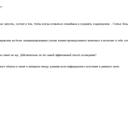
7?
с запугать, состоит в том, чтобы всегда оставаться спокойным и сохранять хладнокровие. - Статья Лизы 
аправлена на более сконцентрированные усилия военно-промышленного комплекса и включает в себя с
м ставят на лед. Действительно ли это самый эффективный способ охлаждения?
ого объекта и лежит в интервале между длинами волн инфракрасного излучения и дневного света.