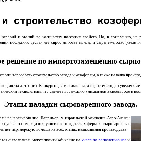
 и строительство козофер
коровий и овечий по количеству полезных свойств. Но, к сожалению, на р
жении последних десяти лет спрос на козье молоко и сыры ежегодно увеличи
е решение по импортозамещению сырно
т заинтересовать строительство завода и козофермы, а также наладка произв
гоприятна для этого. Конкуренция минимальна, а спрос ежегодно увеличивает
ильским технологиям, что сделает продукцию уникальной в своём роде и вос
Этапы наладки сыроваренного завода.
льное планирование. Например, у израильской компании Агро-Алекон
колько успешно функционирующих козоводческих ферм и сыроваренных
едлагает партнёрскую помощь на всех этапах налаживания производства.
уется сыроделием, могут пройти обучение на
курсе по разведению коз
и