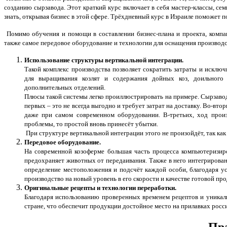
созданию сырзавода. Этот краткий курс включает в себя мастер-классы, се
знать, открывая бизнес в этой сфере. Трёхдневный курс в Израиле поможет
Помимо обучения и помощи в составлении бизнес-плана и проекта, компан
также самое передовое оборудование и технологии для оснащения производс
Использование структуры вертикальной интеграции.
Такой комплекс производства позволяет сократить затраты и исклю
для выращивания козлят и содержания дойных коз, доильного 
дополнительных отделений.
Плюсы такой системы легко проиллюстрировать на примере. Сырзавод
первых – это не всегда выгодно и требует затрат на доставку. Во-вто
даже при самом современном оборудовании. В-третьих, ход произ
проблемы, то простой вновь принесёт убытки.
При структуре вертикальной интеграции этого не произойдёт, так к
Передовое оборудование.
На современной козоферме большая часть процесса компьютеризиро
предохраняет животных от передаивания. Также в него интегрирован
определение местоположения и подсчёт каждой особи, благодаря ус
производство на новый уровень в его скорости и качестве готовой пр
Оригинальные рецепты и технологии переработки.
Благодаря использованию проверенных временем рецептов и уникаль
стране, что обеспечит продукции достойное место на прилавках росс
Пр