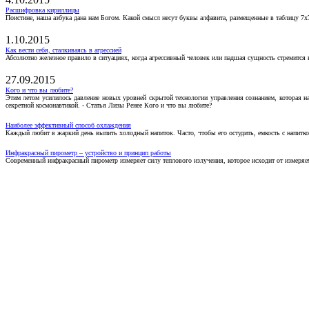
Расшифровка кириллицы
Поистине, наша азбука дана нам Богом. Какой смысл несут буквы алфавита, размещенные в таблицу 7х
1.10.2015
Как вести себя, сталкиваясь в агрессией
Абсолютно железное правило в ситуациях, когда агрессивный человек или падшая сущность стремится ва
27.09.2015
Кого и что вы любите?
Этим летом усилилось давление новых уровней скрытой технологии управления сознанием, которая н
секретной космонавтикой. - Статья Лизы Ренее Кого и что вы любите?
Наиболее эффективный способ охлаждения
Каждый любит в жаркий день выпить холодный напиток. Часто, чтобы его остудить, емкость с напитко
Инфракрасный пирометр – устройство и принцип работы
Современный инфракрасный пирометр измеряет силу теплового излучения, которое исходит от измеряем