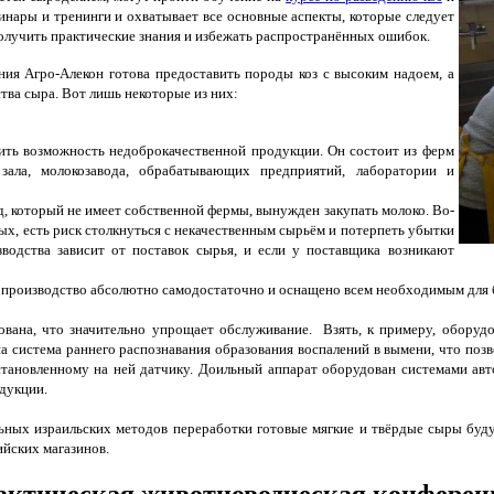
минары и тренинги и охватывает все основные аспекты, которые следует
 получить практические знания и избежать распространённых ошибок.
ия Агро-Алекон готова предоставить породы коз с высоким надоем, а
тва сыра. Вот лишь некоторые из них:
чить возможность недоброкачественной продукции. Он состоит из ферм
зала, молокозавода, обрабатывающих предприятий, лаборатории и
, который не имеет собственной фермы, вынужден закупать молоко. Во-
рых, есть риск столкнуться с некачественным сырьём и потерпеть убытки
водства зависит от поставок сырья, и если у поставщика возникают
ак производство абсолютно самодостаточно и оснащено всем необходимым для
вана, что значительно упрощает обслуживание. Взять, к примеру, оборудо
а система раннего распознавания образования воспалений в вымени, что поз
тановленному на ней датчику. Доильный аппарат оборудован системами авт
одукции.
ных израильских методов переработки готовые мягкие и твёрдые сыры буду
ийских магазинов.
актическая животноводческая конферен