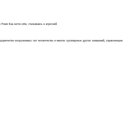
Ренее Как вести себя, сталкиваясь в агрессией
отрудничество вооруженных сил человечества и многих группировок других измерений, управляющих