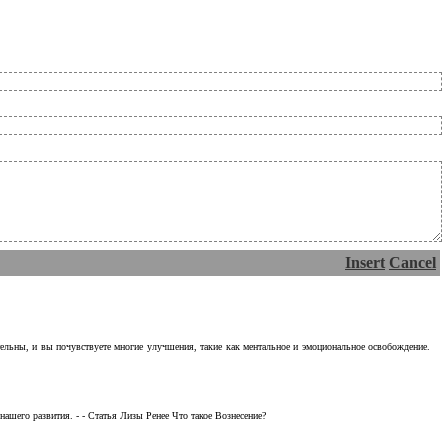
Insert
Cancel
тельны, и вы почувствуете многие улучшения, такие как ментальное и эмоциональное освобождение.
ашего развития. - - Статья Лизы Ренее Что такое Вознесение?