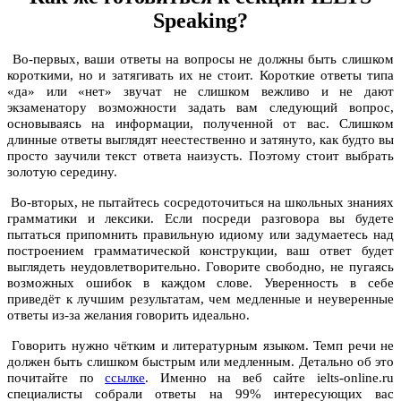
Speaking?
Во-первых, ваши ответы на вопросы не должны быть слишком
короткими, но и затягивать их не стоит. Короткие ответы типа
«да» или «нет» звучат не слишком вежливо и не дают
экзаменатору возможности задать вам следующий вопрос,
основываясь на информации, полученной от вас. Слишком
длинные ответы выглядят неестественно и затянуто, как будто вы
просто заучили текст ответа наизусть. Поэтому стоит выбрать
золотую середину.
Во-вторых, не пытайтесь сосредоточиться на школьных знаниях
грамматики и лексики. Если посреди разговора вы будете
пытаться припомнить правильную идиому или задумаетесь над
построением грамматической конструкции, ваш ответ будет
выглядеть неудовлетворительно. Говорите свободно, не пугаясь
возможных ошибок в каждом слове. Уверенность в себе
приведёт к лучшим результатам, чем медленные и неуверенные
ответы из-за желания говорить идеально.
Говорить нужно чётким и литературным языком. Темп речи не
должен быть слишком быстрым или медленным. Детально об это
почитайте по
ссылке
. Именно на веб сайте ielts-online.ru
специалисты собрали ответы на 99% интересующих вас